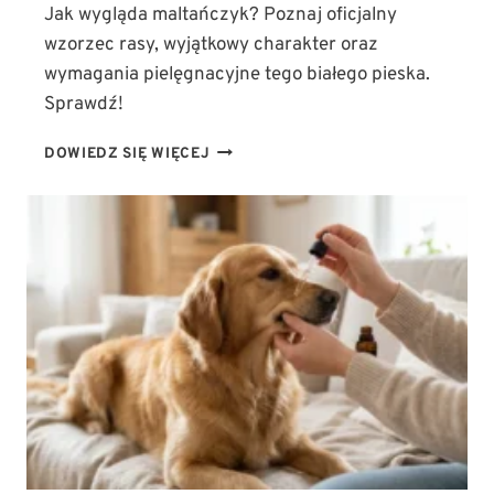
Jak wygląda maltańczyk? Poznaj oficjalny
wzorzec rasy, wyjątkowy charakter oraz
wymagania pielęgnacyjne tego białego pieska.
Sprawdź!
JAK
DOWIEDZ SIĘ WIĘCEJ
WYGLĄDA
MALTAŃCZYK?
WZORZEC
RASY,
CHARAKTER
I
WYMAGANIA
PIELĘGNACYJNE