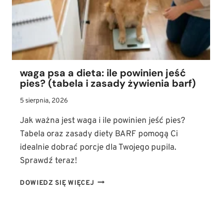
LĘKU,
STRESU
I
BÓLU
waga psa a dieta: ile powinien jeść
pies? (tabela i zasady żywienia barf)
5 sierpnia, 2026
Jak ważna jest waga i ile powinien jeść pies?
Tabela oraz zasady diety BARF pomogą Ci
idealnie dobrać porcje dla Twojego pupila.
Sprawdź teraz!
WAGA
DOWIEDZ SIĘ WIĘCEJ
PSA
A
DIETA: