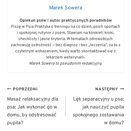
Marek Sowera
Opiekun psów i autor praktycznych poradników
Piszę w Psia Praktyka o treningu na co dzień, psich sportach
i spokojnej rutynie z psem. Stawiam na konkret: kroki,
checklisty i jasne kryteria. W tematach zdrowotnych
zachowuję ostrożność — bez diagnoz i bez „leczenia”, za to z
czytelnym wskazaniem, kiedy warto skontaktować się z
lekarzem weterynarii.
Marek Sowera to pseudonim redakcyjny.
NAWIGACJA
POPRZEDNI
NASTĘPNY
WPISU
Masaż relaksacyjny dla
Lęk separacyjny u psa:
psa: Jak wykonać go w
jak nauczyć pupila
domu, by odstresować
spokojnego zostawania
pupila?
w domu?