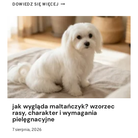
OLEJ
DOWIEDZ SIĘ WIĘCEJ
CBD
DLA
PSA
–
NA
CO
POMAGA?
KOMPENDIUM
WIEDZY
O
DAWKOWANIU
I
WŁAŚCIWOŚCIACH
jak wygląda maltańczyk? wzorzec
rasy, charakter i wymagania
pielęgnacyjne
7 sierpnia, 2026