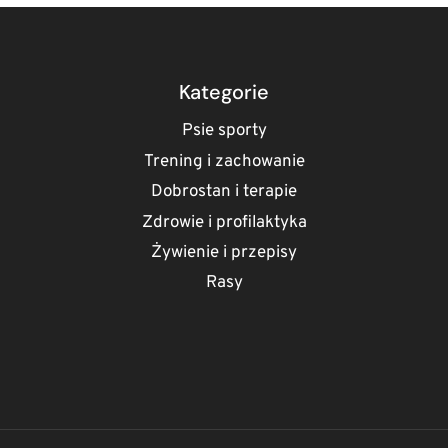
ILE
POWINIEN
JEŚĆ
PIES?
(TABELA
Kategorie
I
ZASADY
Psie sporty
ŻYWIENIA
Trening i zachowanie
BARF)
Dobrostan i terapie
Zdrowie i profilaktyka
Żywienie i przepisy
Rasy