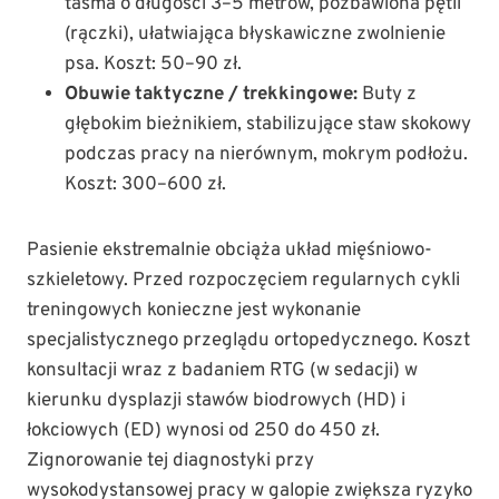
taśma o długości 3–5 metrów, pozbawiona pętli
(rączki), ułatwiająca błyskawiczne zwolnienie
psa. Koszt: 50–90 zł.
Obuwie taktyczne / trekkingowe:
Buty z
głębokim bieżnikiem, stabilizujące staw skokowy
podczas pracy na nierównym, mokrym podłożu.
Koszt: 300–600 zł.
Pasienie ekstremalnie obciąża układ mięśniowo-
szkieletowy. Przed rozpoczęciem regularnych cykli
treningowych konieczne jest wykonanie
specjalistycznego przeglądu ortopedycznego. Koszt
konsultacji wraz z badaniem RTG (w sedacji) w
kierunku dysplazji stawów biodrowych (HD) i
łokciowych (ED) wynosi od 250 do 450 zł.
Zignorowanie tej diagnostyki przy
wysokodystansowej pracy w galopie zwiększa ryzyko