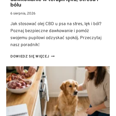
bólu
6 sierpnia, 2026
Jak stosować olej CBD u psa na stres, lęk i ból?
Poznaj bezpieczne dawkowanie i pomóż
swojemu pupilowi odzyskać spokój. Przeczytaj
nasz poradnik!
JAK
DOWIEDZ SIĘ WIĘCEJ
STOSOWAĆ
OLEJ
CBD
U
PSA?
DAWKOWANIE
W
TERAPII
LĘKU,
STRESU
I