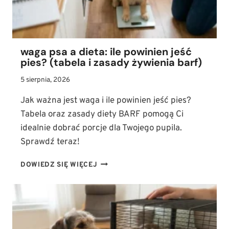
BÓLU
waga psa a dieta: ile powinien jeść
pies? (tabela i zasady żywienia barf)
5 sierpnia, 2026
Jak ważna jest waga i ile powinien jeść pies?
Tabela oraz zasady diety BARF pomogą Ci
idealnie dobrać porcje dla Twojego pupila.
Sprawdź teraz!
WAGA
DOWIEDZ SIĘ WIĘCEJ
PSA
A
DIETA:
ILE
POWINIEN
JEŚĆ