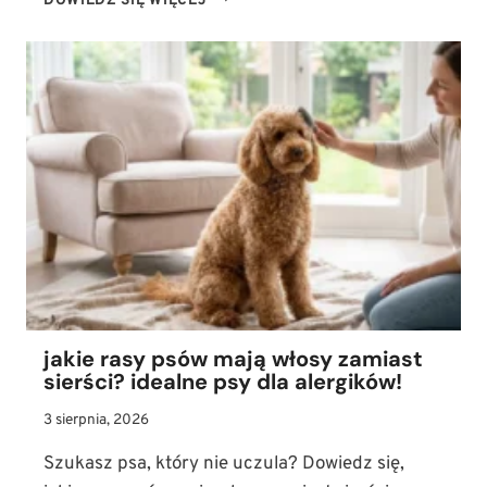
DOWIEDZ SIĘ WIĘCEJ
I
GRYZOŃ
POD
JEDNYM
DACHEM?
SPRAWDŹ,
ILE
ZYJA
SZCZURY
DOMOWE
I
JAK
JE
ZAPOZNAĆ
Z
jakie rasy psów mają włosy zamiast
PSEM
sierści? idealne psy dla alergików!
3 sierpnia, 2026
Szukasz psa, który nie uczula? Dowiedz się,