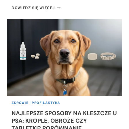
JAK
DOWIEDZ SIĘ WIĘCEJ
BEZPIECZNIE
OBCIĄĆ
PAZURY
PSU,
KTÓRY
PANICZNIE
SIĘ
TEGO
BOI?
ZDROWIE I PROFILAKTYKA
NAJLEPSZE SPOSOBY NA KLESZCZE U
PSA: KROPLE, OBROŻE CZY
TABLETKI? PORÓWNANIE