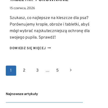
15 czerwca, 2026
Szukasz, co najlepsze na kleszcze dla psa?
Porównujemy krople, obroże i tabletki, abyś
mógł wybrać najskuteczniejszą ochronę dla
swojego pupila. Sprawdź!
NAJLEPSZE
DOWIEDZ SIĘ WIĘCEJ
SPOSOBY
NA
KLESZCZE
NAWIGACJA
U
Następna
1
2
3
…
5
PSA:
STRONY
KROPLE,
strona
OBROŻE
CZY
TABLETKI?
Najnowsze artykuły
PORÓWNANIE