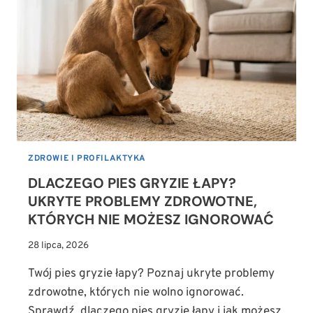
PRZYCZYN
MEDYCZNYCH,
O
KTÓRYCH
MUSISZ
WIEDZIEĆ
ZDROWIE I PROFILAKTYKA
DLACZEGO PIES GRYZIE ŁAPY?
UKRYTE PROBLEMY ZDROWOTNE,
KTÓRYCH NIE MOŻESZ IGNOROWAĆ
28 lipca, 2026
Twój pies gryzie łapy? Poznaj ukryte problemy
zdrowotne, których nie wolno ignorować.
Sprawdź, dlaczego pies gryzie łapy i jak możesz