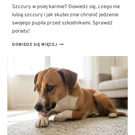
Szczury w psiej karmie? Dowiedz się, czego nie
lubią szczury i jak skutecznie chronić jedzenie
swojego pupila przed szkodnikami. Sprawdź
porady!
SZCZURY
DOWIEDZ SIĘ WIĘCEJ
W
PSIEJ
KARMIE?!
SPRAWDŹ,
CZEGO
NIE
LUBIĄ
SZCZURY
I
CHROŃ
SWOJEGO
PSA!