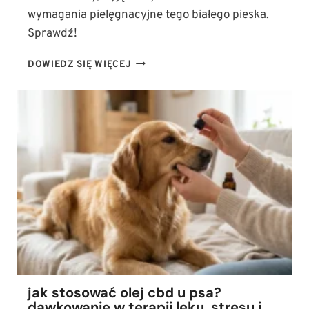
wymagania pielęgnacyjne tego białego pieska.
Sprawdź!
JAK
DOWIEDZ SIĘ WIĘCEJ
WYGLĄDA
MALTAŃCZYK?
WZORZEC
RASY,
CHARAKTER
I
WYMAGANIA
PIELĘGNACYJNE
jak stosować olej cbd u psa?
dawkowanie w terapii lęku, stresu i