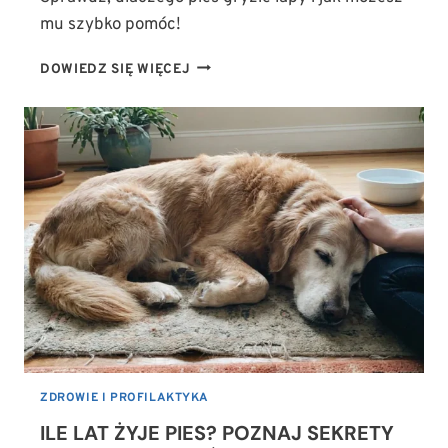
mu szybko pomóc!
DLACZEGO
DOWIEDZ SIĘ WIĘCEJ
PIES
GRYZIE
ŁAPY?
UKRYTE
PROBLEMY
ZDROWOTNE,
KTÓRYCH
NIE
MOŻESZ
IGNOROWAĆ
ZDROWIE I PROFILAKTYKA
ILE LAT ŻYJE PIES? POZNAJ SEKRETY