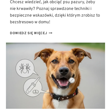
Chcesz wiedzieć, jak obciąć psu pazury, żeby
nie krwawiły? Poznaj sprawdzone techniki i
bezpieczne wskazówki, dzięki którym zrobisz to
bezstresowo w domu!
JAK
DOWIEDZ SIĘ WIĘCEJ
BEZPIECZNIE
OBCIĄĆ
PSU
PAZURY
W
DOMU,
ŻEBY
NIE
KRWAWIŁY?