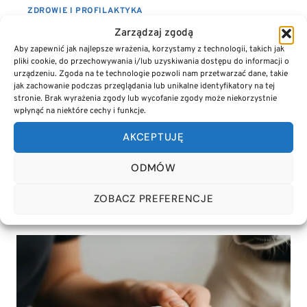
ZDROWIE I PROFILAKTYKA
KROPLE, OBROŻA CZY TABLETKA?
Zarządzaj zgodą
Aby zapewnić jak najlepsze wrażenia, korzystamy z technologii, takich jak
NAJLEPSZE SPOSOBY NA KLESZCZE U
pliki cookie, do przechowywania i/lub uzyskiwania dostępu do informacji o
PSA
urządzeniu. Zgoda na te technologie pozwoli nam przetwarzać dane, takie
jak zachowanie podczas przeglądania lub unikalne identyfikatory na tej
23 czerwca, 2026
stronie. Brak wyrażenia zgody lub wycofanie zgody może niekorzystnie
wpłynąć na niektóre cechy i funkcje.
Krople, obroża czy tabletka? Sprawdź najlepsze
AKCEPTUJĘ
sposoby na kleszcze u psa i poznaj opinie
właścicieli, aby skutecznie chronić swojego
ODMÓW
pupila przed pasożytami!
ZOBACZ PREFERENCJE
KROPLE,
DOWIEDZ SIĘ WIĘCEJ
OBROŻA
CZY
TABLETKA?
NAJLEPSZE
SPOSOBY
NA