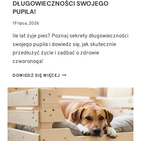
DŁUGOWIECZNOŚCI SWOJEGO
PUPILA!
19 lipca, 2026
Ile lat żyje pies? Poznaj sekrety długowieczności
swojego pupila i dowiedz się, jak skutecznie
przedłużyć życie i zadbać o zdrowie
czworonoga!
ILE
DOWIEDZ SIĘ WIĘCEJ
LAT
ŻYJE
PIES?
POZNAJ
SEKRETY
DŁUGOWIECZNOŚCI
SWOJEGO
PUPILA!