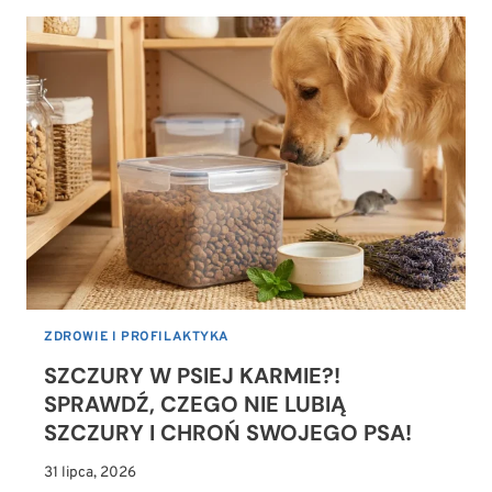
SIERŚĆ
CZYM
SMAROWAĆ?
BEZPIECZNE
MAŚCI
I
DOMOWE
SPOSOBY
NA
ŚWIĄD
ZDROWIE I PROFILAKTYKA
SZCZURY W PSIEJ KARMIE?!
SPRAWDŹ, CZEGO NIE LUBIĄ
SZCZURY I CHROŃ SWOJEGO PSA!
31 lipca, 2026