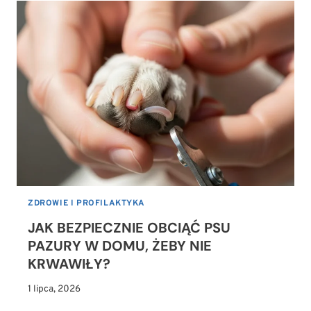
DLA
PSA
Z
PALET:
CZYM
BEZPIECZNIE
ZAIMPREGNOWAĆ
DREWNO?
ZDROWIE I PROFILAKTYKA
JAK BEZPIECZNIE OBCIĄĆ PSU
PAZURY W DOMU, ŻEBY NIE
KRWAWIŁY?
1 lipca, 2026