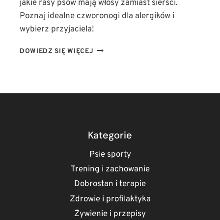
jakie rasy psów mają włosy zamiast sierści.
Poznaj idealne czworonogi dla alergików i
wybierz przyjaciela!
JAKIE
DOWIEDZ SIĘ WIĘCEJ
RASY
PSÓW
MAJĄ
WŁOSY
ZAMIAST
SIERŚCI?
IDEALNE
PSY
Kategorie
DLA
ALERGIKÓW!
Psie sporty
Trening i zachowanie
Dobrostan i terapie
Zdrowie i profilaktyka
Żywienie i przepisy