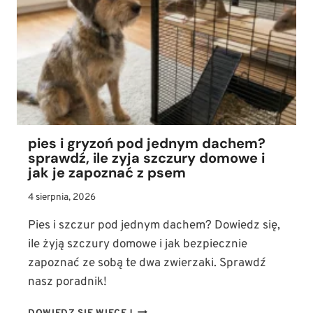
PIES?
(TABELA
I
ZASADY
ŻYWIENIA
BARF)
pies i gryzoń pod jednym dachem?
sprawdź, ile zyja szczury domowe i
jak je zapoznać z psem
4 sierpnia, 2026
Pies i szczur pod jednym dachem? Dowiedz się,
ile żyją szczury domowe i jak bezpiecznie
zapoznać ze sobą te dwa zwierzaki. Sprawdź
nasz poradnik!
PIES