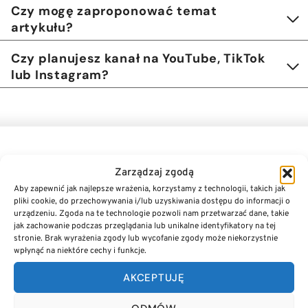
Czy mogę zaproponować temat
artykułu?
Czy planujesz kanał na YouTube, TikTok
lub Instagram?
Z
Zarządzaj zgodą
Imię i nazwisko
*
g
Aby zapewnić jak najlepsze wrażenia, korzystamy z technologii, takich jak
o
pliki cookie, do przechowywania i/lub uzyskiwania dostępu do informacji o
d
urządzeniu. Zgoda na te technologie pozwoli nam przetwarzać dane, takie
a
jak zachowanie podczas przeglądania lub unikalne identyfikatory na tej
e
stronie. Brak wyrażenia zgody lub wycofanie zgody może niekorzystnie
-
Adres e-mail
*
wpłynąć na niektóre cechy i funkcje.
m
a
AKCEPTUJĘ
i
l