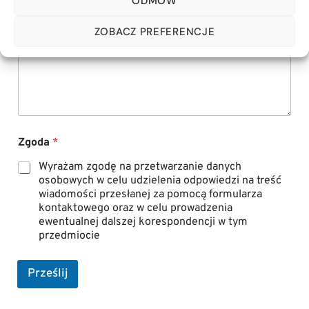
ODMÓW
n
a
Komentarz lub wiadomość
*
z
ZOBACZ PREFERENCJE
w
i
s
k
o
Zgoda
*
Wyrażam zgodę na przetwarzanie danych
osobowych w celu udzielenia odpowiedzi na treść
wiadomości przesłanej za pomocą formularza
kontaktowego oraz w celu prowadzenia
ewentualnej dalszej korespondencji w tym
przedmiocie
Prześlij