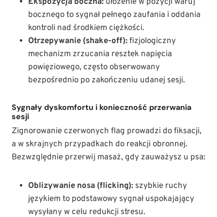
Ekspozycja boczna:
ułożenie w pozycji waruj
bocznego to sygnał pełnego zaufania i oddania
kontroli nad środkiem ciężkości.
Otrzepywanie (shake-off):
fizjologiczny
mechanizm zrzucania resztek napięcia
powięziowego, często obserwowany
bezpośrednio po zakończeniu udanej sesji.
Sygnały dyskomfortu i konieczność przerwania
sesji
Zignorowanie czerwonych flag prowadzi do fiksacji,
a w skrajnych przypadkach do reakcji obronnej.
Bezwzględnie przerwij masaż, gdy zauważysz u psa:
Oblizywanie nosa (flicking):
szybkie ruchy
językiem to podstawowy sygnał uspokajający
wysyłany w celu redukcji stresu.