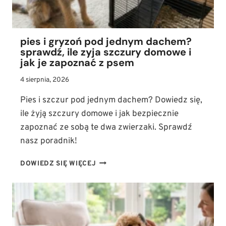
pies i gryzoń pod jednym dachem?
sprawdź, ile zyja szczury domowe i
jak je zapoznać z psem
4 sierpnia, 2026
Pies i szczur pod jednym dachem? Dowiedz się,
ile żyją szczury domowe i jak bezpiecznie
zapoznać ze sobą te dwa zwierzaki. Sprawdź
nasz poradnik!
PIES
DOWIEDZ SIĘ WIĘCEJ
I
GRYZOŃ
POD
JEDNYM
DACHEM?
SPRAWDŹ,