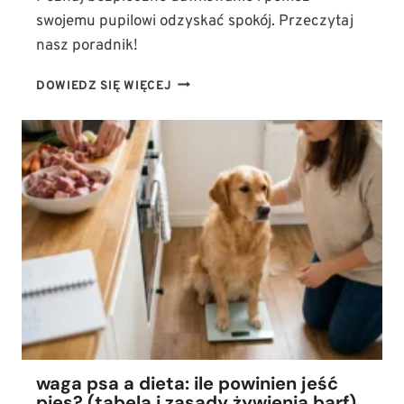
swojemu pupilowi odzyskać spokój. Przeczytaj
nasz poradnik!
JAK
DOWIEDZ SIĘ WIĘCEJ
STOSOWAĆ
OLEJ
CBD
U
PSA?
DAWKOWANIE
W
TERAPII
LĘKU,
STRESU
I
BÓLU
waga psa a dieta: ile powinien jeść
pies? (tabela i zasady żywienia barf)