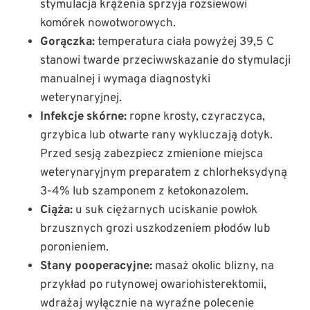
stymulacja krążenia sprzyja rozsiewowi
komórek nowotworowych.
Gorączka:
temperatura ciała powyżej 39,5 C
stanowi twarde przeciwwskazanie do stymulacji
manualnej i wymaga diagnostyki
weterynaryjnej.
Infekcje skórne:
ropne krosty, czyraczyca,
grzybica lub otwarte rany wykluczają dotyk.
Przed sesją zabezpiecz zmienione miejsca
weterynaryjnym preparatem z chlorheksydyną
3-4% lub szamponem z ketokonazolem.
Ciąża:
u suk ciężarnych uciskanie powłok
brzusznych grozi uszkodzeniem płodów lub
poronieniem.
Stany pooperacyjne:
masaż okolic blizny, na
przykład po rutynowej owariohisterektomii,
wdrażaj wyłącznie na wyraźne polecenie