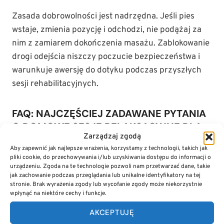
Zasada dobrowolności jest nadrzędna. Jeśli pies
wstaje, zmienia pozycję i odchodzi, nie podążaj za
nim z zamiarem dokończenia masażu. Zablokowanie
drogi odejścia niszczy poczucie bezpieczeństwa i
warunkuje awersję do dotyku podczas przyszłych
sesji rehabilitacyjnych.
FAQ: NAJCZĘŚCIEJ ZADAWANE PYTANIA
O DOMOWE SESJE RELAKSACYJNE DLA
Zarządzaj zgodą
PUPILA
Aby zapewnić jak najlepsze wrażenia, korzystamy z technologii, takich jak
Czy mogę masować psa bezpośrednio po posiłku?
pliki cookie, do przechowywania i/lub uzyskiwania dostępu do informacji o
urządzeniu. Zgoda na te technologie pozwoli nam przetwarzać dane, takie
Odczekaj minimum
60–90 minut
po ostatnim
jak zachowanie podczas przeglądania lub unikalne identyfikatory na tej
karmieniu. Stymulacja tkankowa przyspiesza
stronie. Brak wyrażenia zgody lub wycofanie zgody może niekorzystnie
wpłynąć na niektóre cechy i funkcje.
krążenie obwodowe kosztem ukrwienia trzewi.
Mechaniczny ucisk powłok brzusznych przy pełnym
AKCEPTUJĘ