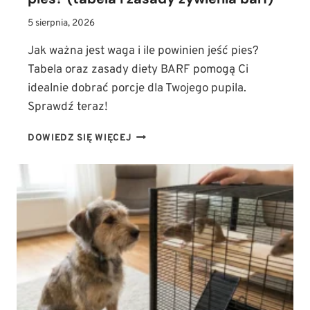
5 sierpnia, 2026
Jak ważna jest waga i ile powinien jeść pies?
Tabela oraz zasady diety BARF pomogą Ci
idealnie dobrać porcje dla Twojego pupila.
Sprawdź teraz!
WAGA
DOWIEDZ SIĘ WIĘCEJ
PSA
A
DIETA:
ILE
POWINIEN
JEŚĆ
PIES?
(TABELA
I
ZASADY
ŻYWIENIA
BARF)