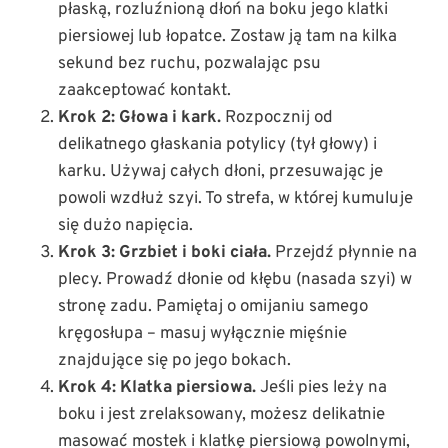
płaską, rozluźnioną dłoń na boku jego klatki
piersiowej lub łopatce. Zostaw ją tam na kilka
sekund bez ruchu, pozwalając psu
zaakceptować kontakt.
Krok 2: Głowa i kark.
Rozpocznij od
delikatnego głaskania potylicy (tył głowy) i
karku. Używaj całych dłoni, przesuwając je
powoli wzdłuż szyi. To strefa, w której kumuluje
się dużo napięcia.
Krok 3: Grzbiet i boki ciała.
Przejdź płynnie na
plecy. Prowadź dłonie od kłębu (nasada szyi) w
stronę zadu. Pamiętaj o omijaniu samego
kręgosłupa – masuj wyłącznie mięśnie
znajdujące się po jego bokach.
Krok 4: Klatka piersiowa.
Jeśli pies leży na
boku i jest zrelaksowany, możesz delikatnie
masować mostek i klatkę piersiową powolnymi,