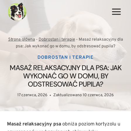
Przejdź
do
treści
Strona główna
-
Dobrostan i terapie
-
Masaż relaksacyjny dla
psa: Jak wykonać go w domu, by odstresować pupila?
DOBROSTAN I TERAPIE
MASAŻ RELAKSACYJNY DLA PSA: JAK
WYKONAĆ GO W DOMU, BY
ODSTRESOWAĆ PUPILA?
17 czerwca, 2026
Zaktualizowano
10 czerwca, 2026
Masaż relaksacyjny psa
obniża poziom kortyzolu u