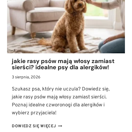
ILE
ZYJA
SZCZURY
DOMOWE
I
JAK
JE
ZAPOZNAĆ
Z
jakie rasy psów mają włosy zamiast
PSEM
sierści? idealne psy dla alergików!
3 sierpnia, 2026
Szukasz psa, który nie uczula? Dowiedz się,
jakie rasy psów mają włosy zamiast sierści.
Poznaj idealne czworonogi dla alergików i
wybierz przyjaciela!
JAKIE
DOWIEDZ SIĘ WIĘCEJ
RASY