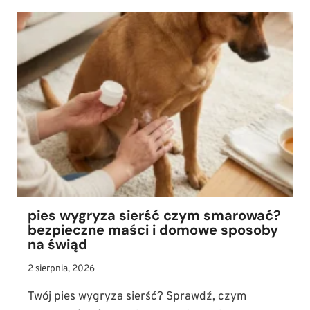
PSÓW
MAJĄ
WŁOSY
ZAMIAST
SIERŚCI?
IDEALNE
PSY
DLA
ALERGIKÓW!
pies wygryza sierść czym smarować?
bezpieczne maści i domowe sposoby
na świąd
2 sierpnia, 2026
Twój pies wygryza sierść? Sprawdź, czym