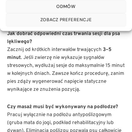
żołądku grozi ostrym dyskomfortem trawiennym, a u
ODMÓW
ras dużych (np. owczarki niemieckie, dogi) zwiększa
ryzyko rozszerzenia żołądka.
ZOBACZ PREFERENCJE
Jak dobrać odpowiedni czas trwania sesji dla psa
lękliwego?
Zacznij od krótkich interwałów trwających
3–5
minut
. Jeśli zwierzę nie wykazuje sygnałów
stresowych, wydłużaj sesje do maksymalnie 15 minut
w kolejnych dniach. Zawsze kończ procedurę, zanim
pies zdąży wygenerować napięcie statyczne
wynikające ze znużenia pozycją.
Czy masaż musi być wykonywany na podłodze?
Pracuj wyłącznie na podłożu antypoślizgowym
(gruba mata do jogi, podkład rehabilitacyjny lub
dywan). Eliminacja poślizgu pozwala psu całkowicie