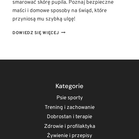
smarować skórę pupila. Poznaj bezpieczne
maści i domowe sposoby na świąd, które
przyniosą mu szybką ulgę!
PIES
DOWIEDZ SIĘ WIĘCEJ
WYGRYZA
SIERŚĆ
CZYM
SMAROWAĆ?
BEZPIECZNE
MAŚCI
I
DOMOWE
Kategorie
SPOSOBY
NA
Psie sporty
ŚWIĄD
Trening i zachowanie
Dobrostan i terapie
Zdrowie i profilaktyka
Żywienie i przepisy