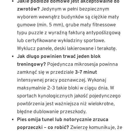
Jakie podłoże domowe jest akceptowalne do
zwrotów?
Jedynym w pełni bezpiecznym
wyborem wewnątrz budynków są ciężkie maty
gumowe (min. 5 mm), grube maty fitnessowe
typu puzzle z wyraźną fakturą antypoślizgową
lub certyfikowane wykładziny sportowe.
Wyklucz panele, deski lakierowane i terakotę.
Jak długo powinien trwać jeden blok
treningowy?
Pojedyncza mikrosesja powinna
zamknąć się w przedziale
3-7 minut
intensywnej pracy poznawczej. Wykonaj
maksymalnie 2-3 takie bloki w ciągu dnia. W
sportach kynologicznych jakość pojedynczego
powtórzenia jest ważniejsza niż wielokrotne,
błędne dublowanie przeszkody.
Pies omija tunel lub notorycznie zrzuca
poprzeczki – co robić?
Zwierzę komunikuje, że