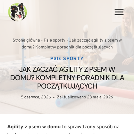
Przejdź
do
treści
Strona główna
-
Psie sporty
-
Jak zacząć agility z psem w
domu? Kompletny poradnik dla początkujących
PSIE SPORTY
JAK ZACZĄĆ AGILITY Z PSEM W
DOMU? KOMPLETNY PORADNIK DLA
POCZĄTKUJĄCYCH
5 czerwca, 2026
Zaktualizowano
28 maja, 2026
Agility z psem w domu
to sprawdzony sposób na