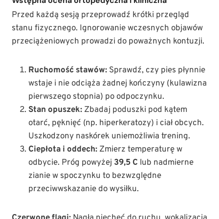
Wstępna ocena ortopedyczna i kliniczna
Przed każdą sesją przeprowadź krótki przegląd
stanu fizycznego. Ignorowanie wczesnych objawów
przeciążeniowych prowadzi do poważnych kontuzji.
Ruchomość stawów:
Sprawdź, czy pies płynnie
wstaje i nie odciąża żadnej kończyny (kulawizna
pierwszego stopnia) po odpoczynku.
Stan opuszek:
Zbadaj poduszki pod kątem
otarć, pęknięć (np. hiperkeratozy) i ciał obcych.
Uszkodzony naskórek uniemożliwia trening.
Ciepłota i oddech:
Zmierz temperaturę w
odbycie. Próg powyżej
39,5 C
lub nadmierne
zianie w spoczynku to bezwzględne
przeciwwskazanie do wysiłku.
Czerwone flagi:
Nagła niechęć do ruchu, wokalizacja