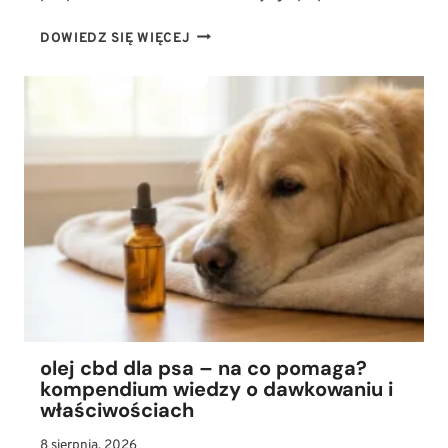
CO
DOWIEDZ SIĘ WIĘCEJ
NA
KLESZCZE
DLA
PSA?
NAJSKUTECZNIEJSZE
METODY
OCHRONY
PRZED
GROŹNYMI
PASOŻYTAMI
olej cbd dla psa – na co pomaga?
kompendium wiedzy o dawkowaniu i
właściwościach
8 sierpnia, 2026