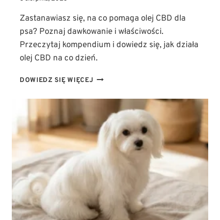
Zastanawiasz się, na co pomaga olej CBD dla
psa? Poznaj dawkowanie i właściwości.
Przeczytaj kompendium i dowiedz się, jak działa
olej CBD na co dzień.
OLEJ
DOWIEDZ SIĘ WIĘCEJ
CBD
DLA
PSA
–
NA
CO
POMAGA?
KOMPENDIUM
WIEDZY
O
DAWKOWANIU
I
WŁAŚCIWOŚCIACH