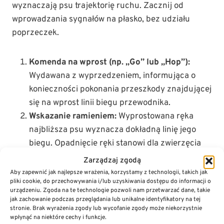
wyznaczają psu trajektorię ruchu. Zacznij od
wprowadzania sygnałów na płasko, bez udziału
poprzeczek.
Komenda na wprost (np. „Go” lub „Hop”):
Wydawana z wyprzedzeniem, informująca o
konieczności pokonania przeszkody znajdującej
się na wprost linii biegu przewodnika.
Wskazanie ramieniem:
Wyprostowana ręka
najbliższa psu wyznacza dokładną linię jego
biegu. Opadnięcie ręki stanowi dla zwierzęcia
naturalny sygnał do hamowania przed
Zarządzaj zgodą
zakrętem.
Aby zapewnić jak najlepsze wrażenia, korzystamy z technologii, takich jak
pliki cookie, do przechowywania i/lub uzyskiwania dostępu do informacji o
Ciasny skręt (np. „Cyk”):
Dynamiczny zwrot
urządzeniu. Zgoda na te technologie pozwoli nam przetwarzać dane, takie
klatki piersiowej przewodnika w stronę psa
jak zachowanie podczas przeglądania lub unikalne identyfikatory na tej
stronie. Brak wyrażenia zgody lub wycofanie zgody może niekorzystnie
połączony z sygnałem dźwiękowym, nakazujący
wpłynąć na niektóre cechy i funkcje.