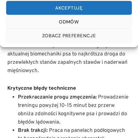
„owinięcie się” wokół stojaka i zmianę kierunku o
AKCEPTUJĘ
180 stopni.
ODMÓW
NAJCZĘSTSZE BŁĘDY POCZĄTKUJĄCYCH
W DOMOWYM TRENINGU AGILITY
ZOBACZ PREFERENCJE
Brak dostosowania parametrów treningowych do
aktualnej biomechaniki psa to najkrótsza droga do
przewlekłych stanów zapalnych stawów i naderwań
mięśniowych.
Krytyczne błędy techniczne
Przekraczanie progu zmęczenia:
Prowadzenie
treningu powyżej 10-15 minut bez przerw
obniża zdolności kognitywne psa i prowadzi do
błędów lądowania.
Brak trakcji:
Praca na panelach podłogowych