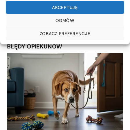
zakończeniu zadań.
AKCEPTUJĘ
ODMÓW
DLACZEGO PIES NADAL NIE POTRAFI
ODPOCZĄĆ? OBJAWY
ZOBACZ PREFERENCJE
PRZEBODŹCOWANIA I NAJCZĘSTSZE
BŁĘDY OPIEKUNÓW