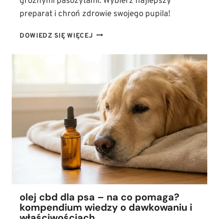
groźnymi pasożytami. Wybierz najlepszy
preparat i chroń zdrowie swojego pupila!
CO
DOWIEDZ SIĘ WIĘCEJ
NA
KLESZCZE
DLA
PSA?
NAJSKUTECZNIEJSZE
METODY
OCHRONY
PRZED
GROŹNYMI
PASOŻYTAMI
olej cbd dla psa – na co pomaga?
kompendium wiedzy o dawkowaniu i
właściwościach