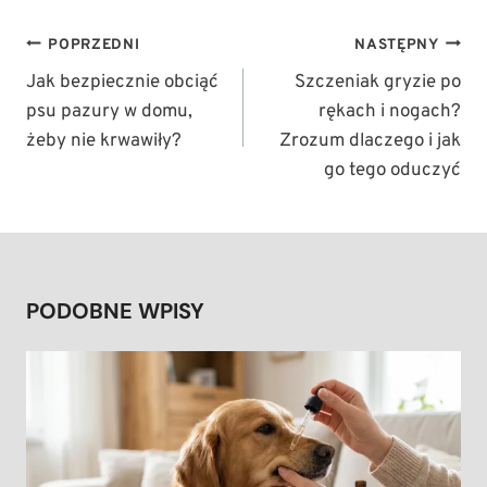
NAWIGACJA
POPRZEDNI
NASTĘPNY
WPISU
Jak bezpiecznie obciąć
Szczeniak gryzie po
psu pazury w domu,
rękach i nogach?
żeby nie krwawiły?
Zrozum dlaczego i jak
go tego oduczyć
PODOBNE WPISY