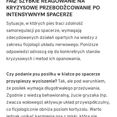
FAQ: SZYBKIE REAGOWANIE NA
KRYZYSOWE PRZEBODŹCOWANIE PO
INTENSYWNYM SPACERZE
Sytuacje, w których pies traci zdolność
samoregulacji po spacerze, wymagają
zdecydowanych działań opartych na wiedzy z
zakresu fizjologii układu nerwowego. Poniższe
odpowiedzi odnoszą się do konkretnych stanów
kryzysowych i metod ich opanowania.
Czy podanie psu posiłku w klatce po spacerze
przyspieszy wyciszenie?
Tak, ale pod warunkiem,
że posiłek wymaga długotrwałego przeżuwania.
Zgodnie z wiedzą behawioralną, żucie gryzaka (np.
żwacza wołowego) aktywuje układ przywspółczulny,
co fizjologicznie obniża poziom kortyzolu. Warto
jednak unikać karmienia psa z miski, która nie