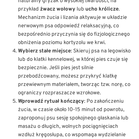
naturalny gryzak o wysokiej twardości, na
przykład
żwacz wołowy
lub
ucho królicze
.
Mechanizm żucia i lizania aktywuje w układzie
nerwowym psa odpowiedź relaksacyjną, co
bezpośrednio przyczynia się do fizjologicznego
obniżenia poziomu kortyzolu we krwi.
Wybierz stałe miejsce
: Skieruj psa na legowisko
lub do klatki kennelowej, w której pies czuje się
bezpiecznie. Jeśli pies jest silnie
przebodźcowany, możesz przykryć klatkę
przewiewnym materiałem, tworząc tzw. norę, co
ograniczy rozpraszacze wzrokowe.
Wprowadź rytuał kończący
: Po zakończeniu
żucia, w czasie około 10-15 minut od powrotu,
zaproponuj psu sesję spokojnego głaskania lub
masażu o długich, wolnych pociągnięciach
wzdłuż kręgosłupa, co wspomaga wydzielanie