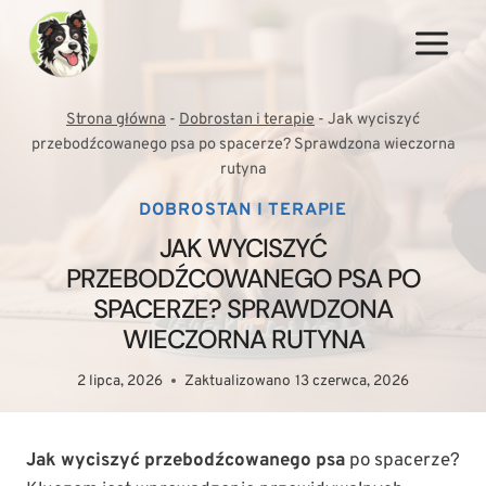
Przejdź
do
treści
Strona główna
-
Dobrostan i terapie
-
Jak wyciszyć
przebodźcowanego psa po spacerze? Sprawdzona wieczorna
rutyna
DOBROSTAN I TERAPIE
JAK WYCISZYĆ
PRZEBODŹCOWANEGO PSA PO
SPACERZE? SPRAWDZONA
WIECZORNA RUTYNA
2 lipca, 2026
Zaktualizowano
13 czerwca, 2026
Jak wyciszyć przebodźcowanego psa
po spacerze?