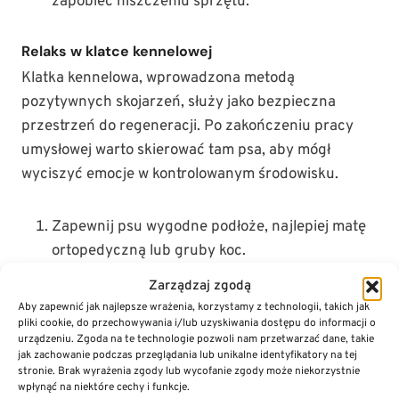
zapobiec niszczeniu sprzętu.
Relaks w klatce kennelowej
Klatka kennelowa, wprowadzona metodą
pozytywnych skojarzeń, służy jako bezpieczna
przestrzeń do regeneracji. Po zakończeniu pracy
umysłowej warto skierować tam psa, aby mógł
wyciszyć emocje w kontrolowanym środowisku.
Zapewnij psu wygodne podłoże, najlepiej matę
ortopedyczną lub gruby koc.
Ogranicz dopływ bodźców wzrokowych,
Zarządzaj zgodą
przykrywając górną część klatki materiałem o
Aby zapewnić jak najlepsze wrażenia, korzystamy z technologii, takich jak
właściwościach przepuszczających powietrze.
pliki cookie, do przechowywania i/lub uzyskiwania dostępu do informacji o
urządzeniu. Zgoda na te technologie pozwoli nam przetwarzać dane, takie
Pozostaw psa w klatce bez dodatkowej
jak zachowanie podczas przeglądania lub unikalne identyfikatory na tej
aktywności przez co najmniej 30 minut, co
stronie. Brak wyrażenia zgody lub wycofanie zgody może niekorzystnie
wpłynąć na niektóre cechy i funkcje.
pozwoli na ustabilizowanie stanu pobudzenia po