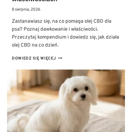
8 sierpnia, 2026
Zastanawiasz się, na co pomaga olej CBD dla
psa? Poznaj dawkowanie i właściwości.
Przeczytaj kompendium i dowiedz się, jak działa
olej CBD na co dzień.
OLEJ
DOWIEDZ SIĘ WIĘCEJ
CBD
DLA
PSA
–
NA
CO
POMAGA?
KOMPENDIUM
WIEDZY
O
DAWKOWANIU
I