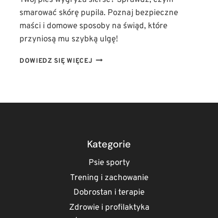
smarować skórę pupila. Poznaj bezpieczne
maści i domowe sposoby na świąd, które
przyniosą mu szybką ulgę!
PIES
DOWIEDZ SIĘ WIĘCEJ
WYGRYZA
SIERŚĆ
CZYM
SMAROWAĆ?
BEZPIECZNE
MAŚCI
I
DOMOWE
Kategorie
SPOSOBY
NA
Psie sporty
ŚWIĄD
Trening i zachowanie
Dobrostan i terapie
Zdrowie i profilaktyka