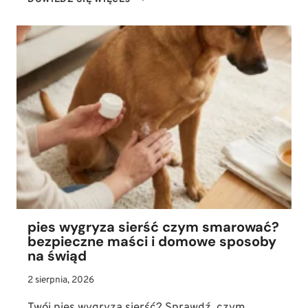
RASY
PSÓW
MAJĄ
WŁOSY
ZAMIAST
SIERŚCI?
IDEALNE
PSY
DLA
ALERGIKÓW!
pies wygryza sierść czym smarować?
bezpieczne maści i domowe sposoby
na świąd
2 sierpnia, 2026
Twój pies wygryza sierść? Sprawdź, czym