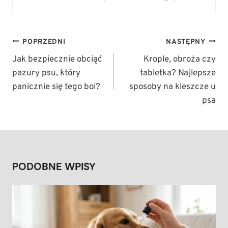
NAWIGACJA
POPRZEDNI
NASTĘPNY
WPISU
Jak bezpiecznie obciąć
Krople, obroża czy
pazury psu, który
tabletka? Najlepsze
panicznie się tego boi?
sposoby na kleszcze u
psa
PODOBNE WPISY