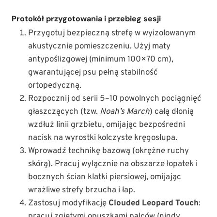
Protokół przygotowania i przebieg sesji
Przygotuj bezpieczną strefę w wyizolowanym
akustycznie pomieszczeniu. Użyj maty
antypoślizgowej (minimum 100×70 cm),
gwarantującej psu pełną stabilność
ortopedyczną.
Rozpocznij od serii 5–10 powolnych pociągnięć
głaszczących (tzw.
Noah’s March
) całą dłonią
wzdłuż linii grzbietu, omijając bezpośredni
nacisk na wyrostki kolczyste kręgosłupa.
Wprowadź technikę bazową (okrężne ruchy
skórą). Pracuj wyłącznie na obszarze łopatek i
bocznych ścian klatki piersiowej, omijając
wrażliwe strefy brzucha i łap.
Zastosuj modyfikację
Clouded Leopard Touch
:
pracuj zgiętymi opuszkami palców (nigdy