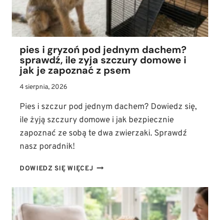
BARF)
pies i gryzoń pod jednym dachem?
sprawdź, ile zyja szczury domowe i
jak je zapoznać z psem
4 sierpnia, 2026
Pies i szczur pod jednym dachem? Dowiedz się,
ile żyją szczury domowe i jak bezpiecznie
zapoznać ze sobą te dwa zwierzaki. Sprawdź
nasz poradnik!
PIES
DOWIEDZ SIĘ WIĘCEJ
I
GRYZOŃ
POD
JEDNYM
DACHEM?