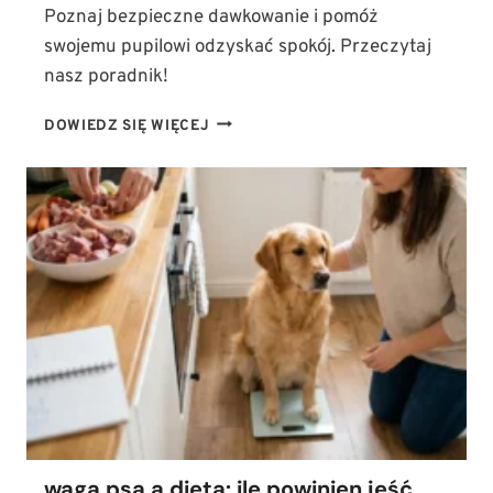
Poznaj bezpieczne dawkowanie i pomóż
swojemu pupilowi odzyskać spokój. Przeczytaj
nasz poradnik!
JAK
DOWIEDZ SIĘ WIĘCEJ
STOSOWAĆ
OLEJ
CBD
U
PSA?
DAWKOWANIE
W
TERAPII
LĘKU,
STRESU
I
BÓLU
waga psa a dieta: ile powinien jeść