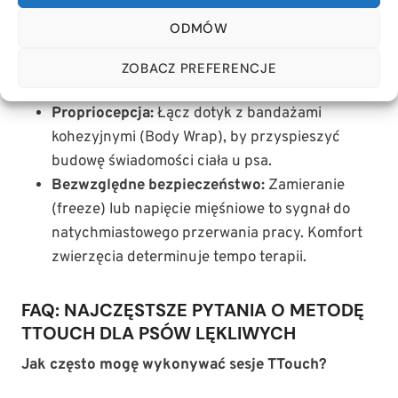
reaktywnych prowadzą do przestymulowania.
ODMÓW
Technika 1 i 1/4 okrążenia:
Wykonuj pełny,
powolny ruch zgodnie ze wskazówkami zegara,
ZOBACZ PREFERENCJE
zachowując stały kontakt ze skórą.
Propriocepcja:
Łącz dotyk z bandażami
kohezyjnymi (Body Wrap), by przyspieszyć
budowę świadomości ciała u psa.
Bezwzględne bezpieczeństwo:
Zamieranie
(freeze) lub napięcie mięśniowe to sygnał do
natychmiastowego przerwania pracy. Komfort
zwierzęcia determinuje tempo terapii.
FAQ: NAJCZĘSTSZE PYTANIA O METODĘ
TTOUCH DLA PSÓW LĘKLIWYCH
Jak często mogę wykonywać sesje TTouch?