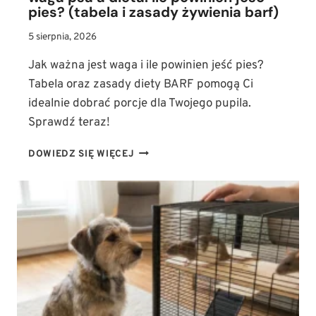
pies? (tabela i zasady żywienia barf)
5 sierpnia, 2026
Jak ważna jest waga i ile powinien jeść pies?
Tabela oraz zasady diety BARF pomogą Ci
idealnie dobrać porcje dla Twojego pupila.
Sprawdź teraz!
WAGA
DOWIEDZ SIĘ WIĘCEJ
PSA
A
DIETA:
ILE
POWINIEN
JEŚĆ
PIES?
(TABELA
I
ZASADY
ŻYWIENIA