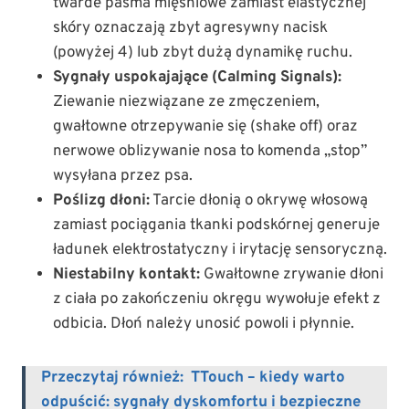
twarde pasma mięśniowe zamiast elastycznej
skóry oznaczają zbyt agresywny nacisk
(powyżej 4) lub zbyt dużą dynamikę ruchu.
Sygnały uspokajające (Calming Signals):
Ziewanie niezwiązane ze zmęczeniem,
gwałtowne otrzepywanie się (shake off) oraz
nerwowe oblizywanie nosa to komenda „stop”
wysyłana przez psa.
Poślizg dłoni:
Tarcie dłonią o okrywę włosową
zamiast pociągania tkanki podskórnej generuje
ładunek elektrostatyczny i irytację sensoryczną.
Niestabilny kontakt:
Gwałtowne zrywanie dłoni
z ciała po zakończeniu okręgu wywołuje efekt z
odbicia. Dłoń należy unosić powoli i płynnie.
Przeczytaj również:
TTouch – kiedy warto
odpuścić: sygnały dyskomfortu i bezpieczne