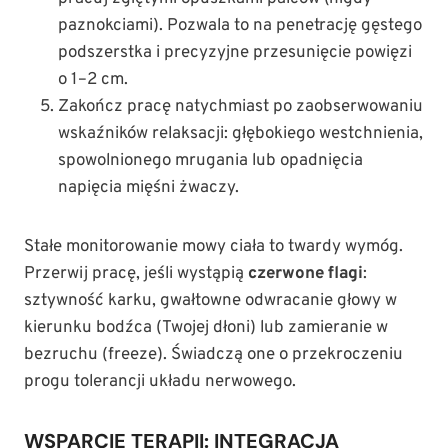
paznokciami). Pozwala to na penetrację gęstego
podszerstka i precyzyjne przesunięcie powięzi
o 1–2 cm.
Zakończ pracę natychmiast po zaobserwowaniu
wskaźników relaksacji: głębokiego westchnienia,
spowolnionego mrugania lub opadnięcia
napięcia mięśni żwaczy.
Stałe monitorowanie mowy ciała to twardy wymóg.
Przerwij pracę, jeśli wystąpią
czerwone flagi
:
sztywność karku, gwałtowne odwracanie głowy w
kierunku bodźca (Twojej dłoni) lub zamieranie w
bezruchu (freeze). Świadczą one o przekroczeniu
progu tolerancji układu nerwowego.
WSPARCIE TERAPII: INTEGRACJA