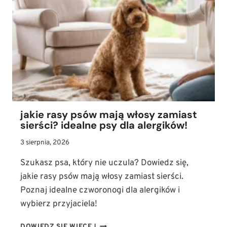
SPRAWDŹ,
ILE
ZYJA
SZCZURY
DOMOWE
I
JAK
JE
ZAPOZNAĆ
Z
jakie rasy psów mają włosy zamiast
PSEM
sierści? idealne psy dla alergików!
3 sierpnia, 2026
Szukasz psa, który nie uczula? Dowiedz się,
jakie rasy psów mają włosy zamiast sierści.
Poznaj idealne czworonogi dla alergików i
wybierz przyjaciela!
JAKIE
DOWIEDZ SIĘ WIĘCEJ