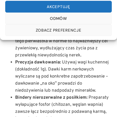
Przeczytaj również:
BARF – co to znaczy:
AKCEPTUJĘ
skrót, tłumaczenie i co obejmuje w praktyce
ODMÓW
CO WARTO ZAPAMIĘTAĆ?
ZOBACZ PREFERENCJE
Restrykcja fosforu to priorytet:
Utrzymanie
tego pierwiastka w normie to najważniejszy cel
żywieniowy, wydłużający czas życia psa z
przewlekłą niewydolnością nerek.
Precyzja dawkowania:
Używaj wagi kuchennej
(dokładność 1g). Dawki karm nerkowych
wyliczane są pod konkretne zapotrzebowanie –
dawkowanie „na oko” prowadzi do
niedożywienia lub nadpodaży minerałów.
Bindery nierozerwalne z posiłkiem:
Preparaty
wyłapujące fosfor (chitozan, węglan wapnia)
zawsze łącz bezpośrednio z podawaną karmą,