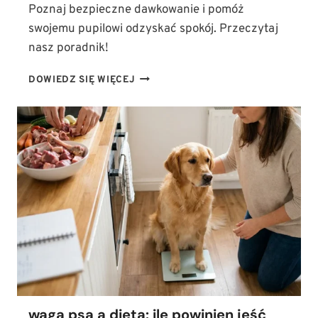
Poznaj bezpieczne dawkowanie i pomóż
swojemu pupilowi odzyskać spokój. Przeczytaj
nasz poradnik!
JAK
DOWIEDZ SIĘ WIĘCEJ
STOSOWAĆ
OLEJ
CBD
U
PSA?
DAWKOWANIE
W
TERAPII
LĘKU,
STRESU
I
BÓLU
waga psa a dieta: ile powinien jeść