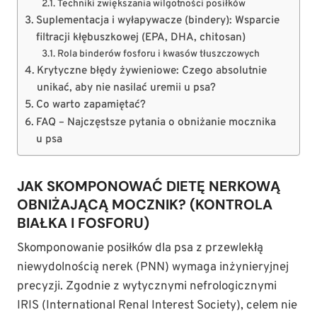
Techniki zwiększania wilgotności posiłków
Suplementacja i wyłapywacze (bindery): Wsparcie
filtracji kłębuszkowej (EPA, DHA, chitosan)
Rola binderów fosforu i kwasów tłuszczowych
Krytyczne błędy żywieniowe: Czego absolutnie
unikać, aby nie nasilać uremii u psa?
Co warto zapamiętać?
FAQ – Najczęstsze pytania o obniżanie mocznika
u psa
JAK SKOMPONOWAĆ DIETĘ NERKOWĄ
OBNIŻAJĄCĄ MOCZNIK? (KONTROLA
BIAŁKA I FOSFORU)
Skomponowanie posiłków dla psa z przewlekłą
niewydolnością nerek (PNN) wymaga inżynieryjnej
precyzji. Zgodnie z wytycznymi nefrologicznymi
IRIS (International Renal Interest Society), celem nie