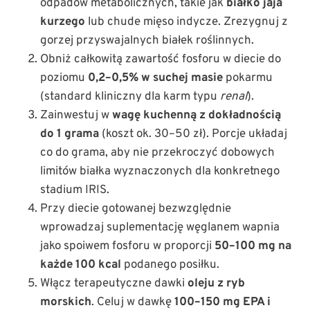
odpadów metabolicznych, takie jak
białko jaja
kurzego
lub chude mięso indycze. Zrezygnuj z
gorzej przyswajalnych białek roślinnych.
Obniż całkowitą zawartość fosforu w diecie do
poziomu
0,2–0,5% w suchej masie
pokarmu
(standard kliniczny dla karm typu
renal
).
Zainwestuj w
wagę kuchenną z dokładnością
do 1 grama
(koszt ok. 30–50 zł). Porcje układaj
co do grama, aby nie przekroczyć dobowych
limitów białka wyznaczonych dla konkretnego
stadium IRIS.
Przy diecie gotowanej bezwzględnie
wprowadzaj suplementację węglanem wapnia
jako spoiwem fosforu w proporcji
50–100 mg na
każde 100 kcal
podanego posiłku.
Włącz terapeutyczne dawki
oleju z ryb
morskich
. Celuj w dawkę
100–150 mg EPA i