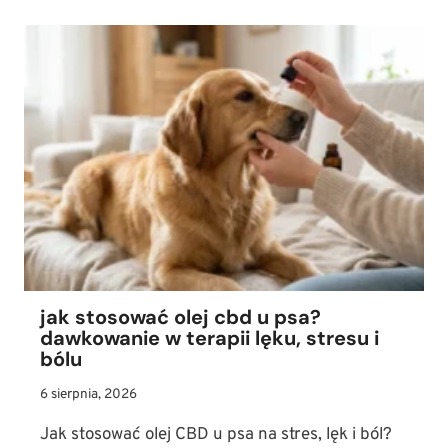
WYGLĄDA
MALTAŃCZYK?
WZORZEC
RASY,
CHARAKTER
I
WYMAGANIA
PIELĘGNACYJNE
jak stosować olej cbd u psa?
dawkowanie w terapii lęku, stresu i
bólu
6 sierpnia, 2026
Jak stosować olej CBD u psa na stres, lęk i ból?