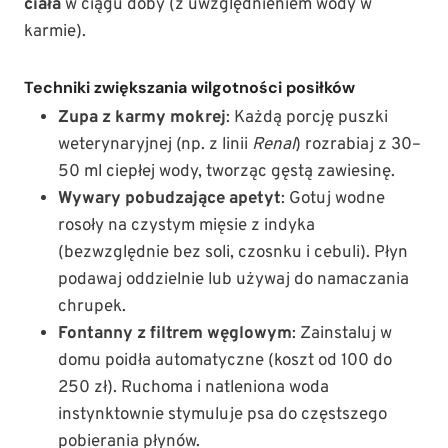
ciała
w ciągu doby (z uwzględnieniem wody w
karmie).
Techniki zwiększania wilgotności posiłków
Zupa z karmy mokrej
: Każdą porcję puszki
weterynaryjnej (np. z linii
Renal
) rozrabiaj z 30–
50 ml ciepłej wody, tworząc gęstą zawiesinę.
Wywary pobudzające apetyt
: Gotuj wodne
rosoły na czystym mięsie z indyka
(bezwzględnie bez soli, czosnku i cebuli). Płyn
podawaj oddzielnie lub używaj do namaczania
chrupek.
Fontanny z filtrem węglowym
: Zainstaluj w
domu poidła automatyczne (koszt od 100 do
250 zł). Ruchoma i natleniona woda
instynktownie stymuluje psa do częstszego
pobierania płynów.