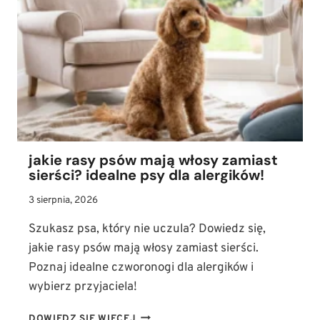
SPRAWDŹ,
ILE
ZYJA
SZCZURY
DOMOWE
I
JAK
JE
ZAPOZNAĆ
Z
jakie rasy psów mają włosy zamiast
PSEM
sierści? idealne psy dla alergików!
3 sierpnia, 2026
Szukasz psa, który nie uczula? Dowiedz się,
jakie rasy psów mają włosy zamiast sierści.
Poznaj idealne czworonogi dla alergików i
wybierz przyjaciela!
JAKIE
DOWIEDZ SIĘ WIĘCEJ