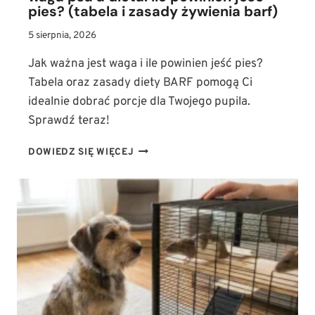
pies? (tabela i zasady żywienia barf)
5 sierpnia, 2026
Jak ważna jest waga i ile powinien jeść pies?
Tabela oraz zasady diety BARF pomogą Ci
idealnie dobrać porcje dla Twojego pupila.
Sprawdź teraz!
WAGA
DOWIEDZ SIĘ WIĘCEJ
PSA
A
DIETA:
ILE
POWINIEN
JEŚĆ
PIES?
(TABELA
I
ZASADY
ŻYWIENIA