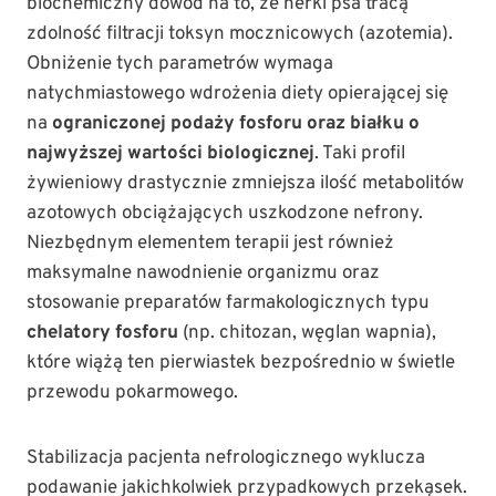
biochemiczny dowód na to, że nerki psa tracą
zdolność filtracji toksyn mocznicowych (azotemia).
Obniżenie tych parametrów wymaga
natychmiastowego wdrożenia diety opierającej się
na
ograniczonej podaży fosforu oraz białku o
najwyższej wartości biologicznej
. Taki profil
żywieniowy drastycznie zmniejsza ilość metabolitów
azotowych obciążających uszkodzone nefrony.
Niezbędnym elementem terapii jest również
maksymalne nawodnienie organizmu oraz
stosowanie preparatów farmakologicznych typu
chelatory fosforu
(np. chitozan, węglan wapnia),
które wiążą ten pierwiastek bezpośrednio w świetle
przewodu pokarmowego.
Stabilizacja pacjenta nefrologicznego wyklucza
podawanie jakichkolwiek przypadkowych przekąsek.