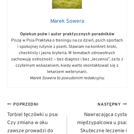
Marek Sowera
Opiekun psów i autor praktycznych poradników
Piszę w Psia Praktyka o treningu na co dzień, psich sportach
i spokojnej rutynie z psem. Stawiam na konkret: kroki,
checklisty i jasne kryteria. W tematach zdrowotnych
zachowuję ostrożność — bez diagnoz i bez „leczenia”, za to z
czytelnym wskazaniem, kiedy warto skontaktować się z
lekarzem weterynarii.
Marek Sowera to pseudonim redakcyjny.
NAWIGACJA
POPRZEDNI
NASTĘPNY
WPISU
Torbiel tęczówki u psa:
Nawracająca cysta
Czy zmiana w oku
międzypalcowa u psa:
zawsze prowadzi do
Skuteczne leczenie i