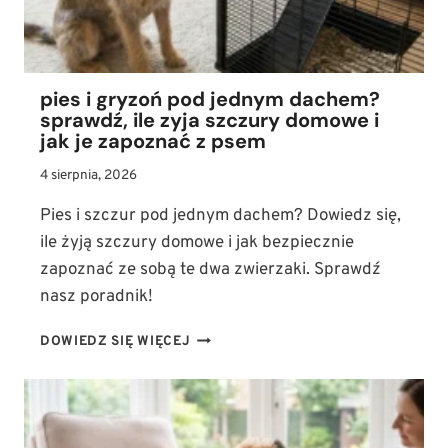
BARF)
pies i gryzoń pod jednym dachem?
sprawdź, ile zyja szczury domowe i
jak je zapoznać z psem
4 sierpnia, 2026
Pies i szczur pod jednym dachem? Dowiedz się,
ile żyją szczury domowe i jak bezpiecznie
zapoznać ze sobą te dwa zwierzaki. Sprawdź
nasz poradnik!
PIES
DOWIEDZ SIĘ WIĘCEJ
I
GRYZOŃ
POD
JEDNYM
DACHEM?