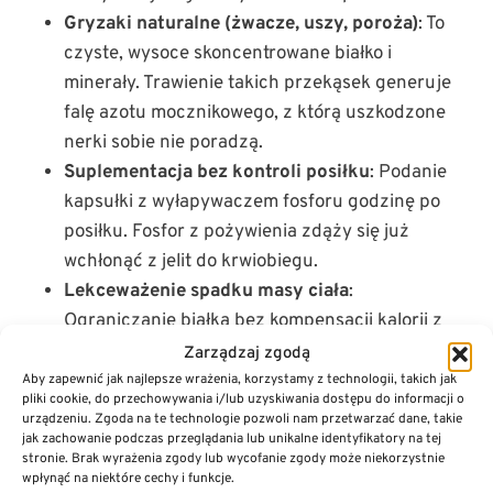
Gryzaki naturalne (żwacze, uszy, poroża)
: To
czyste, wysoce skoncentrowane białko i
minerały. Trawienie takich przekąsek generuje
falę azotu mocznikowego, z którą uszkodzone
nerki sobie nie poradzą.
Suplementacja bez kontroli posiłku
: Podanie
kapsułki z wyłapywaczem fosforu godzinę po
posiłku. Fosfor z pożywienia zdąży się już
wchłonąć z jelit do krwiobiegu.
Lekceważenie spadku masy ciała
:
Ograniczanie białka bez kompensacji kalorii z
tłuszczów i węglowodanów prowadzi do
Zarządzaj zgodą
katabolizmu. Organizm zaczyna trawić własne
Aby zapewnić jak najlepsze wrażenia, korzystamy z technologii, takich jak
pliki cookie, do przechowywania i/lub uzyskiwania dostępu do informacji o
mięśnie, co wtórnie wystrzeliwuje poziom
urządzeniu. Zgoda na te technologie pozwoli nam przetwarzać dane, takie
mocznika we krwi w górę.
jak zachowanie podczas przeglądania lub unikalne identyfikatory na tej
stronie. Brak wyrażenia zgody lub wycofanie zgody może niekorzystnie
wpłynąć na niektóre cechy i funkcje.