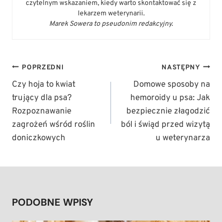
czytelnym wskazaniem, kiedy warto skontaktować się z
lekarzem weterynarii.
Marek Sowera to pseudonim redakcyjny.
NAWIGACJA
POPRZEDNI
NASTĘPNY
WPISU
Czy hoja to kwiat
Domowe sposoby na
trujący dla psa?
hemoroidy u psa: Jak
Rozpoznawanie
bezpiecznie złagodzić
zagrożeń wśród roślin
ból i świąd przed wizytą
doniczkowych
u weterynarza
PODOBNE WPISY