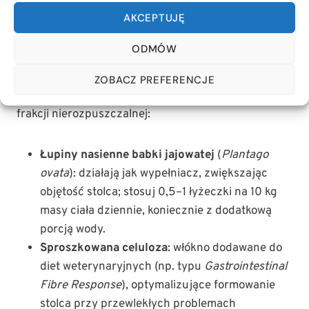
AKCEPTUJĘ
Składniki wspomagające perystaltykę i pasaż
jelitowy
ODMÓW
Aby stymulować naturalne opróżnianie poprzez
twardy stolec, wprowadź do diety precyzyjnie
ZOBACZ PREFERENCJE
dobrane składniki o wysokiej zawartości błonnika
frakcji nierozpuszczalnej:
Łupiny nasienne babki jajowatej
(
Plantago
ovata
): działają jak wypełniacz, zwiększając
objętość stolca; stosuj 0,5–1 łyżeczki na 10 kg
masy ciała dziennie, koniecznie z dodatkową
porcją wody.
Sproszkowana celuloza
: włókno dodawane do
diet weterynaryjnych (np. typu
Gastrointestinal
Fibre Response
), optymalizujące formowanie
stolca przy przewlekłych problemach