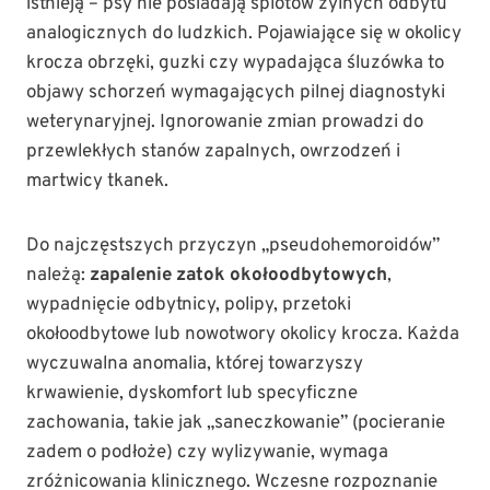
istnieją – psy nie posiadają splotów żylnych odbytu
analogicznych do ludzkich. Pojawiające się w okolicy
krocza obrzęki, guzki czy wypadająca śluzówka to
objawy schorzeń wymagających pilnej diagnostyki
weterynaryjnej. Ignorowanie zmian prowadzi do
przewlekłych stanów zapalnych, owrzodzeń i
martwicy tkanek.
Do najczęstszych przyczyn „pseudohemoroidów”
należą:
zapalenie zatok okołoodbytowych
,
wypadnięcie odbytnicy, polipy, przetoki
okołoodbytowe lub nowotwory okolicy krocza. Każda
wyczuwalna anomalia, której towarzyszy
krwawienie, dyskomfort lub specyficzne
zachowania, takie jak „saneczkowanie” (pocieranie
zadem o podłoże) czy wylizywanie, wymaga
zróżnicowania klinicznego. Wczesne rozpoznanie