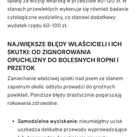
opłatę za wizytę lekarską w przedziale 80–120 zł. W
stanach przewlekłych wykonuje się również badanie
cytologiczne wydzieliny, co stanowi dodatkowy
wydatek rzędu 60–100 zł.
NAJWIĘKSZE BŁĘDY WŁAŚCICIELI I ICH
SKUTKI: OD ZIGNOROWANIA
OPUCHLIZNY DO BOLESNYCH ROPNI I
PRZETOK
Zaniechanie właściwej opieki nad psem ze stanem
zapalnym okolic odbytu prowadzi do groźnych
powikłań. Poniższe błędy drastycznie pogarszają
rokowania zdrowotne:
Samodzielne wyciskanie
: nieumiejętny ucisk
uszkadza delikatne przewody wyprowadzające