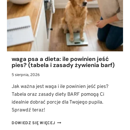
W
TERAPII
LĘKU,
STRESU
I
BÓLU
waga psa a dieta: ile powinien jeść
pies? (tabela i zasady żywienia barf)
5 sierpnia, 2026
Jak ważna jest waga i ile powinien jeść pies?
Tabela oraz zasady diety BARF pomogą Ci
idealnie dobrać porcje dla Twojego pupila.
Sprawdź teraz!
WAGA
DOWIEDZ SIĘ WIĘCEJ
PSA