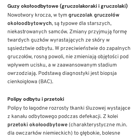
Guzy okołoodbytowe (gruczolakoraki i gruczolaki)
Nowotwory krocza, w tym
gruczolak gruczołów
okołoodbytowych
, są typowe dla starszych,
niekastrowanych samców. Zmiany przyjmują formę
twardych guzków wyrastających ze skóry w
sąsiedztwie odbytu. W przeciwieństwie do zapalnych
gruczołów, rosną powoli, nie zmieniają objętości pod
wpływem ucisku, a w zaawansowanym stadium
owrzodziają. Podstawą diagnostyki jest biopsja
cienkoigłowa (BAC).
Polipy odbytu i przetoki
Polipy to łagodne rozrosty tkanki śluzowej wystające
z kanału odbytowego podczas defekacji. Z kolei
przetoki okołoodbytowe
(charakterystyczne m.in.
dla owczarków niemieckich) to głębokie, bolesne