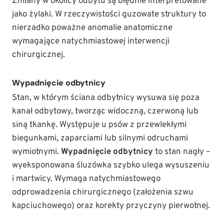
Zmiany w okolicy odbytu są błędnie interpretowane
jako żylaki. W rzeczywistości guzowate struktury to
nierzadko poważne anomalie anatomiczne
wymagające natychmiastowej interwencji
chirurgicznej.
Wypadnięcie odbytnicy
Stan, w którym ściana odbytnicy wysuwa się poza
kanał odbytowy, tworząc widoczną, czerwoną lub
siną tkankę. Występuje u psów z przewlekłymi
biegunkami, zaparciami lub silnymi odruchami
wymiotnymi.
Wypadnięcie odbytnicy
to stan nagły –
wyeksponowana śluzówka szybko ulega wysuszeniu
i martwicy. Wymaga natychmiastowego
odprowadzenia chirurgicznego (założenia szwu
kapciuchowego) oraz korekty przyczyny pierwotnej.