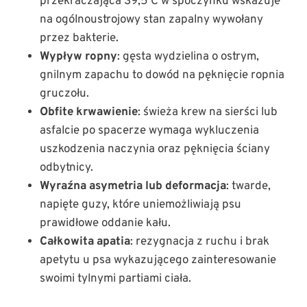
przekraczająca 39,5 C w spoczynku wskazuje
na ogólnoustrojowy stan zapalny wywołany
przez bakterie.
Wypływ ropny
: gęsta wydzielina o ostrym,
gnilnym zapachu to dowód na pęknięcie ropnia
gruczołu.
Obfite krwawienie
: świeża krew na sierści lub
asfalcie po spacerze wymaga wykluczenia
uszkodzenia naczynia oraz pęknięcia ściany
odbytnicy.
Wyraźna asymetria lub deformacja
: twarde,
napięte guzy, które uniemożliwiają psu
prawidłowe oddanie kału.
Całkowita apatia
: rezygnacja z ruchu i brak
apetytu u psa wykazującego zainteresowanie
swoimi tylnymi partiami ciała.