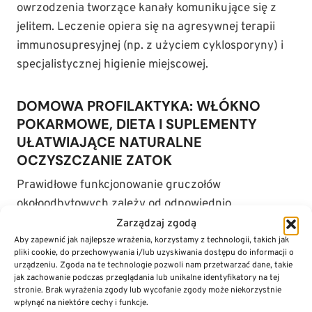
owrzodzenia tworzące kanały komunikujące się z
jelitem. Leczenie opiera się na agresywnej terapii
immunosupresyjnej (np. z użyciem cyklosporyny) i
specjalistycznej higienie miejscowej.
DOMOWA PROFILAKTYKA: WŁÓKNO
POKARMOWE, DIETA I SUPLEMENTY
UŁATWIAJĄCE NATURALNE
OCZYSZCZANIE ZATOK
Prawidłowe funkcjonowanie gruczołów
okołoodbytowych zależy od odpowiednio
uformowanej konsystencji stolca, która wymusza ich
Zarządzaj zgodą
naturalne opróżnianie podczas defekacji. U psów z
Aby zapewnić jak najlepsze wrażenia, korzystamy z technologii, takich jak
pliki cookie, do przechowywania i/lub uzyskiwania dostępu do informacji o
tendencją do zatokowych stanów zapalnych
urządzeniu. Zgoda na te technologie pozwoli nam przetwarzać dane, takie
kluczowa jest modyfikacja diety w celu zwiększenia
jak zachowanie podczas przeglądania lub unikalne identyfikatory na tej
stronie. Brak wyrażenia zgody lub wycofanie zgody może niekorzystnie
objętości masy kałowej.
wpłynąć na niektóre cechy i funkcje.