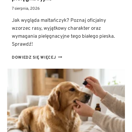
7 sierpnia, 2026
Jak wygląda maltańczyk? Poznaj oficjalny
wzorzec rasy, wyjątkowy charakter oraz
wymagania pielęgnacyjne tego białego pieska.
Sprawdź!
JAK
DOWIEDZ SIĘ WIĘCEJ
WYGLĄDA
MALTAŃCZYK?
WZORZEC
RASY,
CHARAKTER
I
WYMAGANIA
PIELĘGNACYJNE