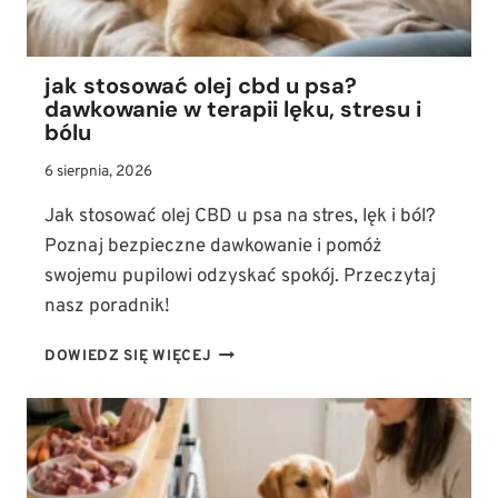
jak stosować olej cbd u psa?
dawkowanie w terapii lęku, stresu i
bólu
6 sierpnia, 2026
Jak stosować olej CBD u psa na stres, lęk i ból?
Poznaj bezpieczne dawkowanie i pomóż
swojemu pupilowi odzyskać spokój. Przeczytaj
nasz poradnik!
JAK
DOWIEDZ SIĘ WIĘCEJ
STOSOWAĆ
OLEJ
CBD
U
PSA?
DAWKOWANIE