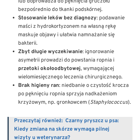
lub doprowadza do pęknięcia gruczołu
bezpośrednio do tkanki podskórnej.
Stosowanie leków bez diagnozy
: podawanie
maści z hydrokortyzonem na własną rękę
maskuje objawy i ułatwia namnażanie się
bakterii.
Zbyt długie wyczekiwanie
: ignorowanie
asymetrii prowadzi do powstania ropnia i
przetoki okołoodbytowej
, wymagającej
wielomiesięcznego leczenia chirurgicznego.
Brak higieny ran
: niedbanie o czystość krocza
po pęknięciu ropnia sprzyja nadkażeniom
krzyżowym, np. gronkowcem (
Staphylococcus
).
Przeczytaj również:
Czarny pryszcz u psa:
Kiedy zmiana na skórze wymaga pilnej
wizyty u weterynarza?