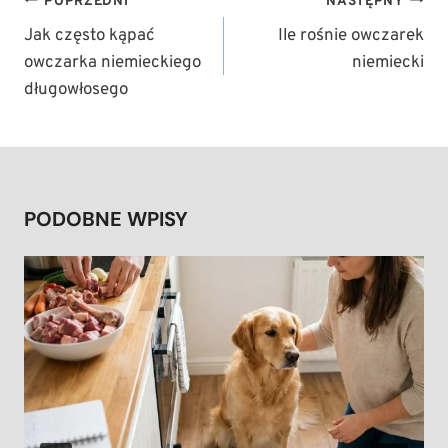
POPRZEDNI
NASTĘPNY
WPISU
Jak często kąpać
Ile rośnie owczarek
owczarka niemieckiego
niemiecki
długowłosego
PODOBNE WPISY