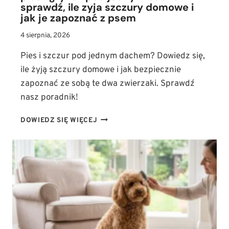
sprawdź, ile zyja szczury domowe i
jak je zapoznać z psem
4 sierpnia, 2026
Pies i szczur pod jednym dachem? Dowiedz się,
ile żyją szczury domowe i jak bezpiecznie
zapoznać ze sobą te dwa zwierzaki. Sprawdź
nasz poradnik!
PIES
DOWIEDZ SIĘ WIĘCEJ
I
GRYZOŃ
POD
JEDNYM
DACHEM?
SPRAWDŹ,
ILE
ZYJA
SZCZURY
DOMOWE