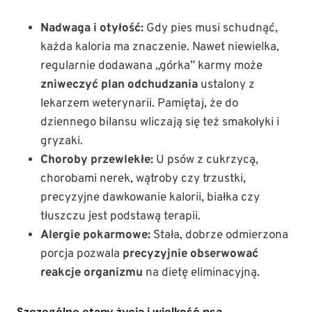
Nadwaga i otyłość:
Gdy pies musi schudnąć,
każda kaloria ma znaczenie. Nawet niewielka,
regularnie dodawana „górka” karmy może
zniweczyć plan odchudzania
ustalony z
lekarzem weterynarii. Pamiętaj, że do
dziennego bilansu wliczają się też smakołyki i
gryzaki.
Choroby przewlekłe:
U psów z cukrzycą,
chorobami nerek, wątroby czy trzustki,
precyzyjne dawkowanie kalorii, białka czy
tłuszczu jest podstawą terapii.
Alergie pokarmowe:
Stała, dobrze odmierzona
porcja pozwala
precyzyjnie obserwować
reakcje organizmu
na dietę eliminacyjną.
Szczególne etapy życia i wielkość psa