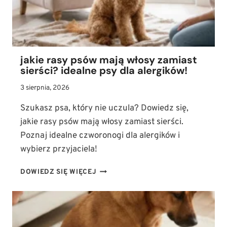
I
JAK
JE
ZAPOZNAĆ
Z
jakie rasy psów mają włosy zamiast
PSEM
sierści? idealne psy dla alergików!
3 sierpnia, 2026
Szukasz psa, który nie uczula? Dowiedz się,
jakie rasy psów mają włosy zamiast sierści.
Poznaj idealne czworonogi dla alergików i
wybierz przyjaciela!
JAKIE
DOWIEDZ SIĘ WIĘCEJ
RASY
PSÓW
MAJĄ
WŁOSY
ZAMIAST