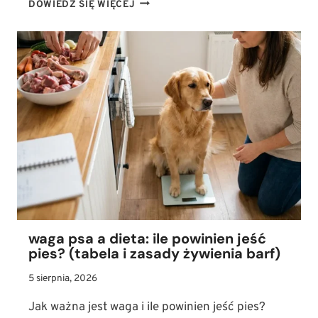
JAK
DOWIEDZ SIĘ WIĘCEJ
STOSOWAĆ
OLEJ
CBD
U
PSA?
DAWKOWANIE
W
TERAPII
LĘKU,
STRESU
I
BÓLU
waga psa a dieta: ile powinien jeść
pies? (tabela i zasady żywienia barf)
5 sierpnia, 2026
Jak ważna jest waga i ile powinien jeść pies?