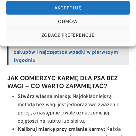
najmniej precyzyjna metoda. Kontrola nad
AKCEPTUJĘ
ilością nasypywanej karmy jest praktycznie
zerowa, a ocena porcji w misce niemal zawsze
ODMÓW
błędna.
ZOBACZ PREFERENCJE
Przeczytaj również:
BARF na start: lista
zakupów i najczęstsze wpadki w pierwszym
tygodniu
JAK ODMIERZYĆ KARMĘ DLA PSA BEZ
WAGI – CO WARTO ZAPAMIĘTAĆ?
Stwórz własną miarkę:
Najdokładniejszą
metodą bez wagi jest jednorazowe zważenie
porcji, a następnie trwałe oznaczenie jej
objętości na kubku lub słoiku.
Kalibruj miarkę przy zmianie karmy:
Każda