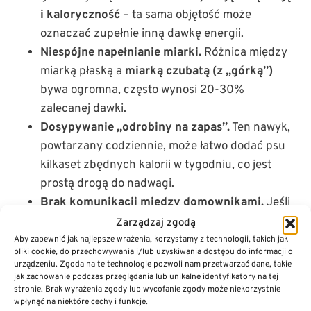
i kaloryczność
– ta sama objętość może
oznaczać zupełnie inną dawkę energii.
Niespójne napełnianie miarki.
Różnica między
miarką płaską a
miarką czubatą (z „górką”)
bywa ogromna, często wynosi 20-30%
zalecanej dawki.
Dosypywanie „odrobiny na zapas”.
Ten nawyk,
powtarzany codziennie, może łatwo dodać psu
kilkaset zbędnych kalorii w tygodniu, co jest
prostą drogą do nadwagi.
Brak komunikacji między domownikami.
Jeśli
psem opiekuje się kilka osób bez ustalonego
Zarządzaj zgodą
systemu, pies może przez pomyłkę dostać
Aby zapewnić jak najlepsze wrażenia, korzystamy z technologii, takich jak
pliki cookie, do przechowywania i/lub uzyskiwania dostępu do informacji o
podwójny posiłek lub zostać pominięty
przy
urządzeniu. Zgoda na te technologie pozwoli nam przetwarzać dane, takie
karmieniu.
jak zachowanie podczas przeglądania lub unikalne identyfikatory na tej
stronie. Brak wyrażenia zgody lub wycofanie zgody może niekorzystnie
Nalewanie karmy prosto z worka do miski.
To
wpłynąć na niektóre cechy i funkcje.