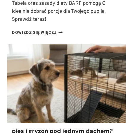
Tabela oraz zasady diety BARF pomogą Ci
idealnie dobrać porcje dla Twojego pupila.
Sprawdź teraz!
WAGA
DOWIEDZ SIĘ WIĘCEJ
PSA
A
DIETA:
ILE
POWINIEN
JEŚĆ
PIES?
(TABELA
I
ZASADY
ŻYWIENIA
BARF)
pies i gryzoń pod jednym dachem?