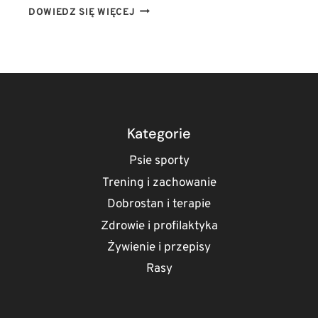
PIES
DOWIEDZ SIĘ WIĘCEJ
WYGRYZA
SIERŚĆ
CZYM
SMAROWAĆ?
BEZPIECZNE
MAŚCI
I
DOMOWE
Kategorie
SPOSOBY
NA
Psie sporty
ŚWIĄD
Trening i zachowanie
Dobrostan i terapie
Zdrowie i profilaktyka
Żywienie i przepisy
Rasy