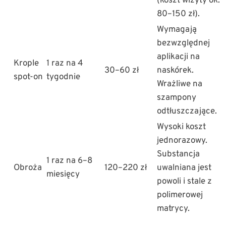
(koszt wizyty ok.
80–150 zł).
Wymagają
bezwzględnej
aplikacji na
Krople
1 raz na 4
30–60 zł
naskórek.
spot-on
tygodnie
Wrażliwe na
szampony
odtłuszczające.
Wysoki koszt
jednorazowy.
Substancja
1 raz na 6–8
Obroża
120–220 zł
uwalniana jest
miesięcy
powoli i stale z
polimerowej
matrycy.