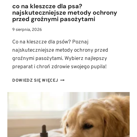
co na kleszcze dla psa?
najskuteczniejsze metody ochrony
przed groźnymi pasożytami
9 sierpnia, 2026
Co na kleszcze dla psów? Poznaj
najskuteczniejsze metody ochrony przed
groźnymi pasożytami. Wybierz najlepszy
preparat i chroń zdrowie swojego pupila!
CO
DOWIEDZ SIĘ WIĘCEJ
NA
KLESZCZE
DLA
PSA?
NAJSKUTECZNIEJSZE
METODY
OCHRONY
PRZED