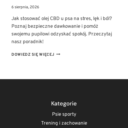
6 sierpnia, 2026
Jak stosować olej CBD u psa na stres, lęk i ból?
Poznaj bezpieczne dawkowanie i pomóż
swojemu pupilowi odzyskać spokój. Przeczytaj
nasz poradnik!
JAK
DOWIEDZ SIĘ WIĘCEJ
STOSOWAĆ
OLEJ
CBD
U
PSA?
DAWKOWANIE
W
TERAPII
Kategorie
LĘKU,
STRESU
Psie sporty
I
Trening i zachowanie
BÓLU