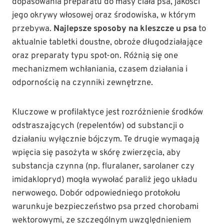
dopasowania preparatu do masy ciała psa, jakości
jego okrywy włosowej oraz środowiska, w którym
przebywa.
Najlepsze sposoby na kleszcze u psa
to
aktualnie tabletki doustne, obroże długodziałające
oraz preparaty typu spot-on. Różnią się one
mechanizmem wchłaniania, czasem działania i
odpornością na czynniki zewnętrzne.
Kluczowe w profilaktyce jest rozróżnienie środków
odstraszających (repelentów) od substancji o
działaniu wyłącznie bójczym. Te drugie wymagają
wpięcia się pasożyta w skórę zwierzęcia, aby
substancja czynna (np. fluralaner, sarolaner czy
imidaklopryd) mogła wywołać paraliż jego układu
nerwowego. Dobór odpowiedniego protokołu
warunkuje bezpieczeństwo psa przed chorobami
wektorowymi, ze szczególnym uwzględnieniem