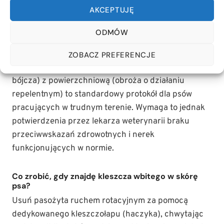
substancji czynnej i nie obniża skuteczności
AKCEPTUJĘ
profilaktyki przeciwkleszczowej.
ODMÓW
Czy mogę bezpiecznie stosować obrożę i tabletkę
jednocześnie?
ZOBACZ PREFERENCJE
Tak, połączenie metody systemowej (tabletka
bójcza) z powierzchniową (obroża o działaniu
repelentnym) to standardowy protokół dla psów
pracujących w trudnym terenie. Wymaga to jednak
potwierdzenia przez lekarza weterynarii braku
przeciwwskazań zdrowotnych i nerek
funkcjonujących w normie.
Co zrobić, gdy znajdę kleszcza wbitego w skórę
psa?
Usuń pasożyta ruchem rotacyjnym za pomocą
dedykowanego kleszczołapu (haczyka), chwytając