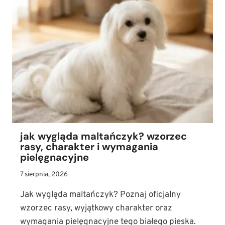
–
NA
CO
POMAGA?
KOMPENDIUM
WIEDZY
O
DAWKOWANIU
I
WŁAŚCIWOŚCIACH
jak wygląda maltańczyk? wzorzec
rasy, charakter i wymagania
pielęgnacyjne
7 sierpnia, 2026
Jak wygląda maltańczyk? Poznaj oficjalny
wzorzec rasy, wyjątkowy charakter oraz
wymagania pielęgnacyjne tego białego pieska.