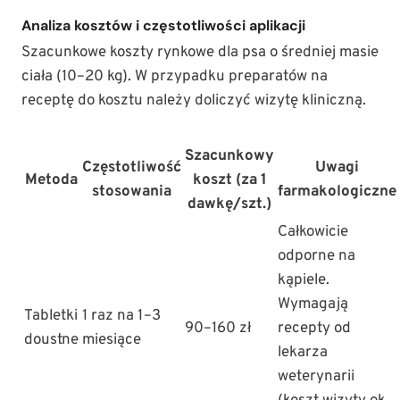
Analiza kosztów i częstotliwości aplikacji
Szacunkowe koszty rynkowe dla psa o średniej masie
ciała (10–20 kg). W przypadku preparatów na
receptę do kosztu należy doliczyć wizytę kliniczną.
Szacunkowy
Częstotliwość
Uwagi
Metoda
koszt (za 1
stosowania
farmakologiczne
dawkę/szt.)
Całkowicie
odporne na
kąpiele.
Wymagają
Tabletki
1 raz na 1–3
90–160 zł
recepty od
doustne
miesiące
lekarza
weterynarii