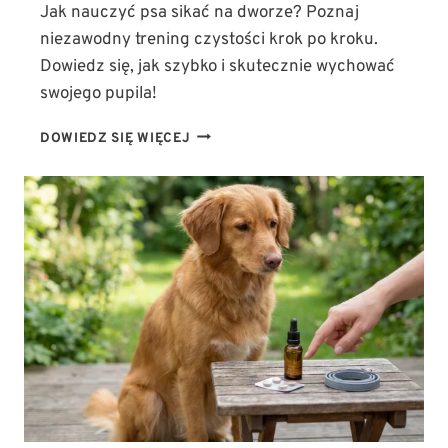
Jak nauczyć psa sikać na dworze? Poznaj
niezawodny trening czystości krok po kroku.
Dowiedz się, jak szybko i skutecznie wychować
swojego pupila!
JAK
DOWIEDZ SIĘ WIĘCEJ
NAUCZYĆ
PSA
SIKAĆ
NA
DWORZE?
NIEZAWODNY
TRENING
CZYSTOŚCI
KROK
PO
KROKU