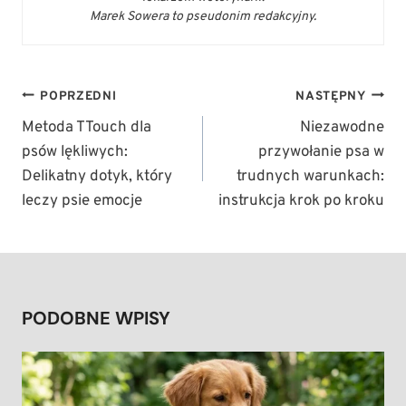
Marek Sowera to pseudonim redakcyjny.
NAWIGACJA
POPRZEDNI
NASTĘPNY
WPISU
Metoda TTouch dla
Niezawodne
psów lękliwych:
przywołanie psa w
Delikatny dotyk, który
trudnych warunkach:
leczy psie emocje
instrukcja krok po kroku
PODOBNE WPISY