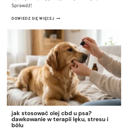
Sprawdź!
JAK
DOWIEDZ SIĘ WIĘCEJ
WYGLĄDA
MALTAŃCZYK?
WZORZEC
RASY,
CHARAKTER
I
WYMAGANIA
PIELĘGNACYJNE
jak stosować olej cbd u psa?
dawkowanie w terapii lęku, stresu i
bólu