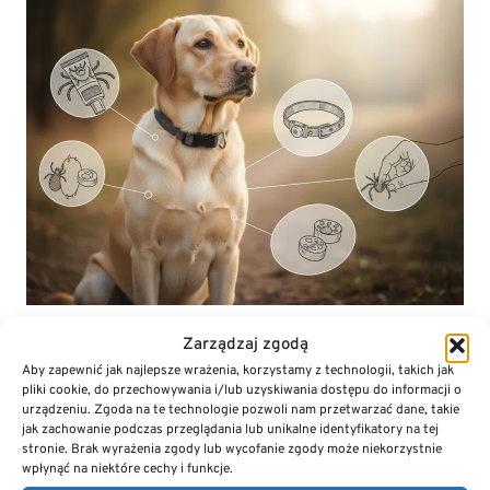
Zarządzaj zgodą
Czy po podaniu tabletki mogę umyć psa w
szamponie leczniczym?
Aby zapewnić jak najlepsze wrażenia, korzystamy z technologii, takich jak
pliki cookie, do przechowywania i/lub uzyskiwania dostępu do informacji o
Tak. Tabletki działają systemowo poprzez krwiobieg.
urządzeniu. Zgoda na te technologie pozwoli nam przetwarzać dane, takie
jak zachowanie podczas przeglądania lub unikalne identyfikatory na tej
Zastosowanie szamponów weterynaryjnych, w tym
stronie. Brak wyrażenia zgody lub wycofanie zgody może niekorzystnie
roztworów z chlorheksydyną 3–4%, nie wypłukuje
wpłynąć na niektóre cechy i funkcje.