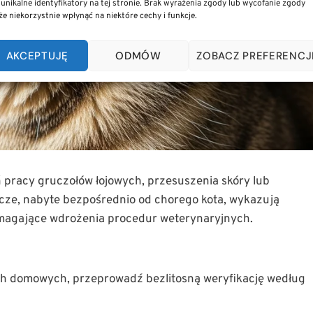
 unikalne identyfikatory na tej stronie. Brak wyrażenia zgody lub wycofanie zgody
e niekorzystnie wpłynąć na niektóre cechy i funkcje.
AKCEPTUJĘ
ODMÓW
ZOBACZ PREFERENCJ
ń pracy gruczołów łojowych, przesuszenia skóry lub
ze, nabyte bezpośrednio od chorego kota, wykazują
magające wdrożenia procedur weterynaryjnych.
ach domowych, przeprowadź bezlitosną weryfikację według