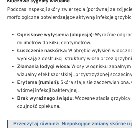
Kluczowe sygnały wizualne
Podczas inspekcji skóry zwierzęcia (porównaj ze zdjęc
morfologiczne potwierdzające aktywną infekcję grzybic
Ogniskowe wyłysienia (alopecja):
Wyraźnie odgrani
milimetrów do kilku centymetrów.
Łuszczenie naskórka:
W obrębie wyłysień widoczne 
wynikają z destrukcji struktury włosa przez grzybni
Złamania łodygi włosa:
Włosy w ognisku zapalnym s
wizualny efekt szorstkiej „przystrzyżonej szczeciny
Erytema (rumień):
Skóra staje się zaczerwieniona. 
wtórnej infekcji bakteryjnej.
Brak wyraźnego świądu:
Wczesne stadia grzybicy 
czujność opiekuna.
Przeczytaj również:
Niepokojące zmiany skórne u 