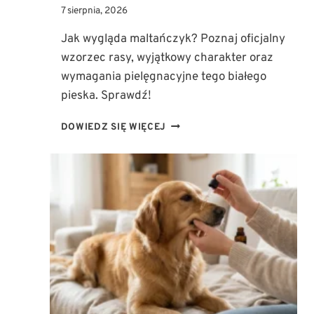
7 sierpnia, 2026
Jak wygląda maltańczyk? Poznaj oficjalny
wzorzec rasy, wyjątkowy charakter oraz
wymagania pielęgnacyjne tego białego
pieska. Sprawdź!
JAK
DOWIEDZ SIĘ WIĘCEJ
WYGLĄDA
MALTAŃCZYK?
WZORZEC
RASY,
CHARAKTER
I
WYMAGANIA
PIELĘGNACYJNE