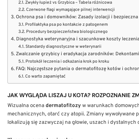
Zwykły łupież vs Grzybica – Tabela różnicowa
Czerwone flagi wymagające pilnej interwencji
Ochrona psa i domowników: Zasady izolacji i bezpieczn
Profilaktyka psa po kontakcie z patogenem
Procedury bezpieczeństwa biologicznego
Diagnostyka weterynaryjna i szacunkowe koszty leczeni
Standardy diagnostyczne w weterynarii
Zwalczanie grzybicy i eradykacja zarodników: Dekontam
Protokół leczenia i odkażania krok po kroku
FAQ: Najczęstsze pytania o dermatofitozę kotów i ochr
Co warto zapamiętać
JAK WYGLĄDA LISZAJ U KOTA? ROZPOZNANIE Z
Wizualna ocena
dermatofitozy
w warunkach domowych 
mechanicznych, otarć czy atopii. Zmiany wywoływane 
lokalizują się zazwyczaj na głowie, uszach i dystalnych