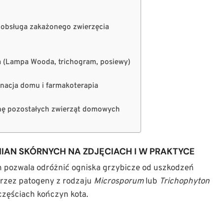
a obsługa zakażonego zwierzęcia
a (Lampa Wooda, trichogram, posiewy)
inacja domu i farmakoterapia
onę pozostałych zwierząt domowych
MIAN SKÓRNYCH NA ZDJĘCIACH I W PRAKTYCE
pozwala odróżnić ogniska grzybicze od uszkodzeń
przez patogeny z rodzaju
Microsporum
lub
Trichophyton
 częściach kończyn kota.