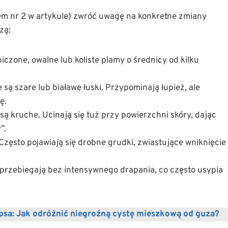
iem nr 2 w artykule) zwróć uwagę na konkretne zmiany
zą:
czone, owalne lub koliste plamy o średnicy od kilku
są szare lub białawe łuski. Przypominają łupież, ale
ę.
ą kruche. Ucinają się tuż przy powierzchni skóry, dając
”.
Często pojawiają się drobne grudki, zwiastujące wniknięcie
przebiegają bez intensywnego drapania, co często usypia
psa: Jak odróżnić niegroźną cystę mieszkową od guza?