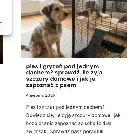
ILE
POWINIEN
JEŚĆ
PIES?
E
(TABELA
I
ZASADY
ŻYWIENIA
BARF)
pies i gryzoń pod jednym
dachem? sprawdź, ile zyja
szczury domowe i jak je
zapoznać z psem
4 sierpnia, 2026
Pies i szczur pod jednym dachem?
Dowiedz się, ile żyją szczury domowe i jak
bezpiecznie zapoznać ze sobą te dwa
zwierzaki. Sprawdź nasz poradnik!