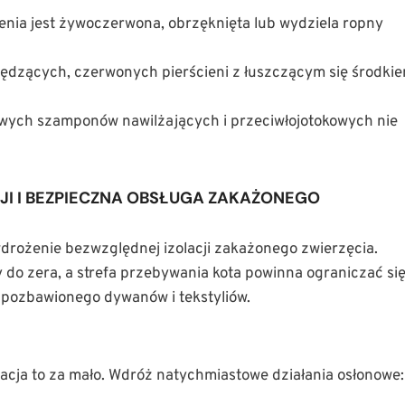
enia jest żywoczerwona, obrzęknięta lub wydziela ropny
dzących, czerwonych pierścieni z łuszczącym się środki
ych szamponów nawilżających i przeciwłojotokowych nie
JI I BEZPIECZNA OBSŁUGA ZAKAŻONEGO
rożenie bezwzględnej izolacji zakażonego zwierzęcia.
do zera, a strefa przebywania kota powinna ograniczać si
pozbawionego dywanów i tekstyliów.
lacja to za mało. Wdróż natychmiastowe działania osłonowe: