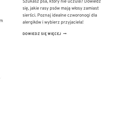
Szukasz psa, który nie uczula? Dowiedz
się, jakie rasy psów mają włosy zamiast
sierści. Poznaj idealne czworonogi dla
em
alergików i wybierz przyjaciela!
JAKIE
DOWIEDZ SIĘ WIĘCEJ
RASY
PSÓW
MAJĄ
WŁOSY
ZAMIAST
SIERŚCI?
IDEALNE
PSY
ę
DLA
ALERGIKÓW!