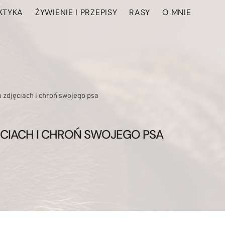
KTYKA
ŻYWIENIE I PRZEPISY
RASY
O MNIE
a zdjęciach i chroń swojego psa
JĘCIACH I CHROŃ SWOJEGO PSA