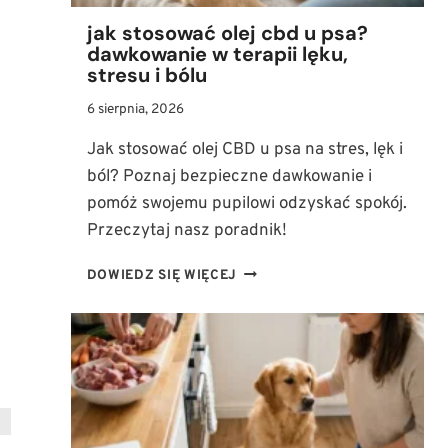
jak stosować olej cbd u psa?
dawkowanie w terapii lęku,
stresu i bólu
6 sierpnia, 2026
Jak stosować olej CBD u psa na stres, lęk i
ból? Poznaj bezpieczne dawkowanie i
pomóż swojemu pupilowi odzyskać spokój.
Przeczytaj nasz poradnik!
JAK
DOWIEDZ SIĘ WIĘCEJ
STOSOWAĆ
OLEJ
CBD
U
PSA?
DAWKOWANIE
W
TERAPII