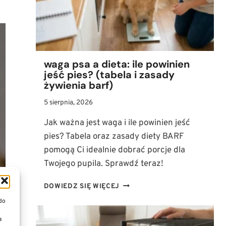
LĘKU,
STRESU
I
BÓLU
waga psa a dieta: ile powinien
jeść pies? (tabela i zasady
żywienia barf)
5 sierpnia, 2026
Jak ważna jest waga i ile powinien jeść
pies? Tabela oraz zasady diety BARF
pomogą Ci idealnie dobrać porcje dla
Twojego pupila. Sprawdź teraz!
WAGA
DOWIEDZ SIĘ WIĘCEJ
PSA
 do
A
DIETA:
a