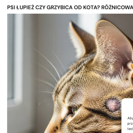
PSI ŁUPIEŻ CZY GRZYBICA OD KOTA? RÓŻNIC
Aby
prz
tec