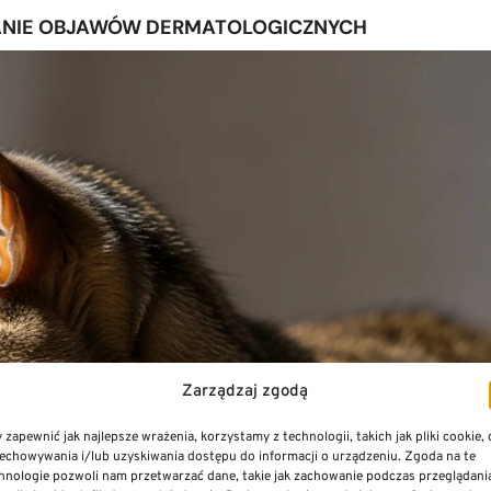
OWANIE OBJAWÓW DERMATOLOGICZNYCH
Zarządzaj zgodą
 zapewnić jak najlepsze wrażenia, korzystamy z technologii, takich jak pliki cookie,
echowywania i/lub uzyskiwania dostępu do informacji o urządzeniu. Zgoda na te
hnologie pozwoli nam przetwarzać dane, takie jak zachowanie podczas przeglądani