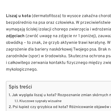
Liszaj u kota
(dermatofitoza) to wysoce zakaźna chorob
bezpośrednio na psa oraz człowieka. W przeciwieństwie
wymagają ścisłej izolacji chorego zwierzęcia i wdrożeni
zdjęciach
(zwróć uwagę na zdjęcie nr 1 poniżej), zauwa
obwódką – to znak, że grzyb aktywnie trawi keratynę
zagrożenie dla bariery naskórkowej Twojego psa. Brak
zarodników (spor) w środowisku. Skuteczna ochrona p
i całkowitego zerwania kontaktu fizycznego między zw
mykologicznego.
Spis treści
Jak wygląda liszaj u kota? Rozpoznanie zmian skórnych n
Kluczowe sygnały wizualne
Psi łupież czy grzybica od kota? Różnicowanie objawów