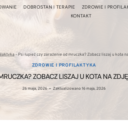
HOWANIE
DOBROSTAN I TERAPIE
ZDROWIE I PROFILA
KONTAKT
ilaktyka
-
Psi łupież czy zarażenie od mruczka? Zobacz liszaj u kota n
ZDROWIE I PROFILAKTYKA
D MRUCZKA? ZOBACZ LISZAJ U KOTA NA ZD
26 maja, 2026
Zaktualizowano
16 maja, 2026