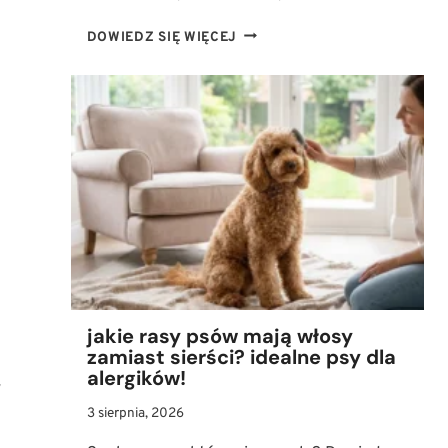
PIES
DOWIEDZ SIĘ WIĘCEJ
I
GRYZOŃ
POD
JEDNYM
DACHEM?
SPRAWDŹ,
ILE
ZYJA
SZCZURY
DOMOWE
I
JAK
JE
ZAPOZNAĆ
jakie rasy psów mają włosy
Z
zamiast sierści? idealne psy dla
PSEM
alergików!
w
3 sierpnia, 2026