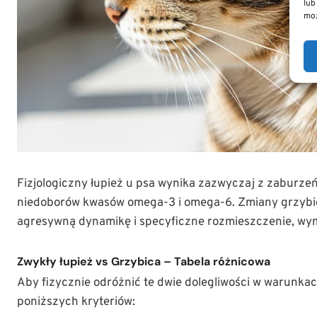
lub
moż
Fizjologiczny łupież u psa wynika zazwyczaj z zaburze
niedoborów kwasów omega-3 i omega-6. Zmiany grzybic
agresywną dynamikę i specyficzne rozmieszczenie, wy
Zwykły łupież vs Grzybica – Tabela różnicowa
Aby fizycznie odróżnić te dwie dolegliwości w warunk
poniższych kryteriów: