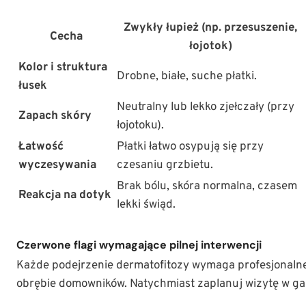
Zwykły łupież (np. przesuszenie,
Cecha
łojotok)
Kolor i struktura
Drobne, białe, suche płatki.
łusek
Neutralny lub lekko zjełczały (przy
Zapach skóry
łojotoku).
Łatwość
Płatki łatwo osypują się przy
wyczesywania
czesaniu grzbietu.
Brak bólu, skóra normalna, czasem
Reakcja na dotyk
lekki świąd.
Czerwone flagi wymagające pilnej interwencji
Każde podejrzenie dermatofitozy wymaga profesjonalne
obrębie domowników. Natychmiast zaplanuj wizytę w gab