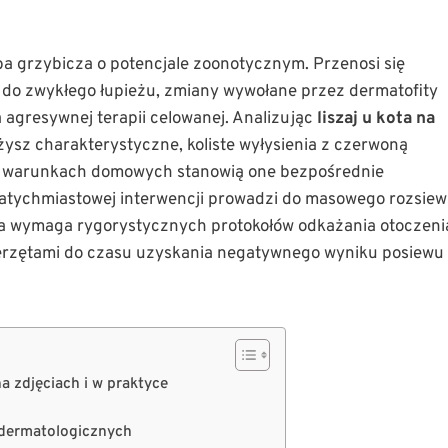
a grzybicza o potencjale zoonotycznym. Przenosi się
 do zwykłego łupieżu, zmiany wywołane przez dermatofity
a agresywnej terapii celowanej. Analizując
liszaj u kota na
żysz charakterystyczne, koliste wyłysienia z czerwoną
. W warunkach domowych stanowią one bezpośrednie
 natychmiastowej interwencji prowadzi do masowego rozsie
sa wymaga rygorystycznych protokołów odkażania otoczeni
ierzętami do czasu uzyskania negatywnego wyniku posiewu
a zdjęciach i w praktyce
 dermatologicznych