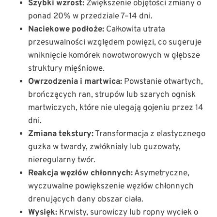
Szybki wzrost:
Zwiększenie objętości zmiany o
ponad 20% w przedziale 7–14 dni.
Naciekowe podłoże:
Całkowita utrata
przesuwalności względem powięzi, co sugeruje
wniknięcie komórek nowotworowych w głębsze
struktury mięśniowe.
Owrzodzenia i martwica:
Powstanie otwartych,
brończących ran, strupów lub szarych ognisk
martwiczych, które nie ulegają gojeniu przez 14
dni.
Zmiana tekstury:
Transformacja z elastycznego
guzka w twardy, zwłókniały lub guzowaty,
nieregularny twór.
Reakcja węzłów chłonnych:
Asymetryczne,
wyczuwalne powiększenie węzłów chłonnych
drenujących dany obszar ciała.
Wysięk:
Krwisty, surowiczy lub ropny wyciek o