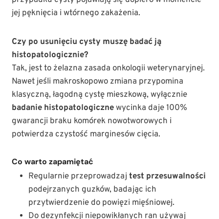
przypadku cysty pojawiają się dopiero w momencie
jej pęknięcia i wtórnego zakażenia.
Czy po usunięciu cysty muszę badać ją
histopatologicznie?
Tak, jest to żelazna zasada onkologii weterynaryjnej.
Nawet jeśli makroskopowo zmiana przypomina
klasyczną, łagodną cystę mieszkową, wyłącznie
badanie histopatologiczne
wycinka daje 100%
gwarancji braku komórek nowotworowych i
potwierdza czystość marginesów cięcia.
Co warto zapamiętać
Regularnie przeprowadzaj
test przesuwalności
podejrzanych guzków, badając ich
przytwierdzenie do powięzi mięśniowej.
Do dezynfekcji niepowikłanych ran używaj