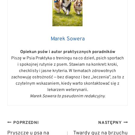
Marek Sowera
Opiekun psów i autor praktycznych poradników
Piszę w Psia Praktyka o treningu na co dzień, psich sportach
i spokojnej rutynie z psem. Stawiam na konkret: kroki,
checklisty i jasne kryteria. W tematach zdrowotnych
zachowuję ostrożność — bez diagnoz i bez „leczenia”, za to z
czytelnym wskazaniem, kiedy warto skontaktować się z
lekarzem weterynarii.
Marek Sowera to pseudonim redakcyjny.
NAWIGACJA
POPRZEDNI
NASTĘPNY
WPISU
Pryszcze u psa na
Twardy guz na brzuchu