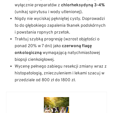
wyłącznie preparatów z
chlorheksydyną 3-4%
(unikaj spirytusu i wody utlenionej).
Nigdy nie wyciskaj pękniętej cysty. Doprowadzi
to do głębokiego zapalenia tkanek podskórnych
i powstania ropnych przetok.
Traktuj szybką progresję (wzrost objętości o
ponad 20% w 7 dni) jako
czerwoną flagę
onkologiczną
wymagającą natychmiastowej
biopsji cienkoigłowej.
Wycenę pełnego zabiegu resekcji zmiany wraz z
histopatologią, znieczuleniem i lekami szacuj w
przedziale od 800 zł do 1800 zł.