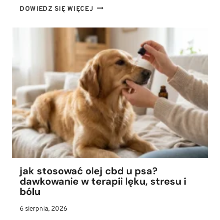
JAK
DOWIEDZ SIĘ WIĘCEJ
WYGLĄDA
MALTAŃCZYK?
WZORZEC
RASY,
CHARAKTER
I
WYMAGANIA
PIELĘGNACYJNE
jak stosować olej cbd u psa?
dawkowanie w terapii lęku, stresu i
bólu
6 sierpnia, 2026