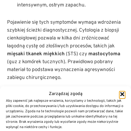
intensywnym, ostrym zapachu.
Pojawienie się tych symptomów wymaga wdrożenia
szybkiej ścieżki diagnostycznej. Cytologia z biopsji
cienkoigłowej pozwala w kilka dni zróżnicować
łagodną cystę od złośliwych procesów, takich jak
mięsaki tkanek miękkich
(STS) czy
mastocytoma
(guz z komórek tucznych). Prawidłowo pobrany
materiał to podstawa wyznaczenia agresywności
zabiegu chirurgicznego.
Checklista: Kiedy udać się do lekarza?
Zarządzaj zgodą
Aby zapewnić jak najlepsze wrażenia, korzystamy z technologii, takich jak
Sprawdź konsystencję:
Guzek stwardniał i
pliki cookie, do przechowywania i/lub uzyskiwania dostępu do informacji o
„zakotwiczył się” w tkance podskórnej.
urządzeniu. Zgoda na te technologie pozwoli nam przetwarzać dane, takie
jak zachowanie podczas przeglądania lub unikalne identyfikatory na tej
Monitoruj czas:
Zmiana widnieje na skórze
stronie. Brak wyrażenia zgody lub wycofanie zgody może niekorzystnie
powyżej 14 dni bez tendencji do samoistnej
wpłynąć na niektóre cechy i funkcje.