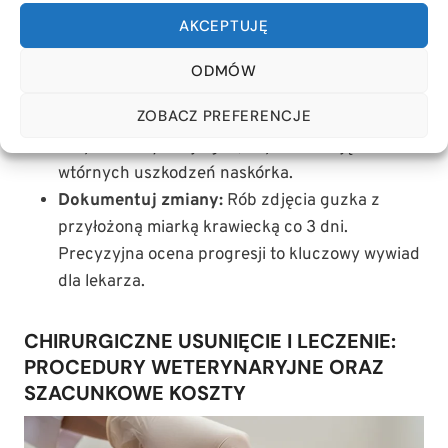
regresji.
AKCEPTUJĘ
Oceń bolesność:
Dotyk wywołuje
natychmiastową reakcję bólową, wokalizację lub
ODMÓW
próbę ugryzienia.
ZOBACZ PREFERENCJE
Wyklucz samouszkodzenia:
Pies uporczywie
drapie lub wyliizuje guz, doprowadzając do
wtórnych uszkodzeń naskórka.
Dokumentuj zmiany:
Rób zdjęcia guzka z
przyłożoną miarką krawiecką co 3 dni.
Precyzyjna ocena progresji to kluczowy wywiad
dla lekarza.
CHIRURGICZNE USUNIĘCIE I LECZENIE:
PROCEDURY WETERYNARYJNE ORAZ
SZACUNKOWE KOSZTY