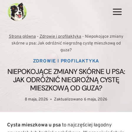
Przejdź
do
treści
Strona główna
-
Zdrowie i profilaktyka
-
Niepokojące zmiany
skórne u psa: Jak odróżnić niegroźną cystę mieszkową od
guza?
ZDROWIE I PROFILAKTYKA
NIEPOKOJĄCE ZMIANY SKÓRNE U PSA:
JAK ODRÓŻNIĆ NIEGROŹNĄ CYSTĘ
MIESZKOWĄ OD GUZA?
8 maja, 2026
Zaktualizowano
6 maja, 2026
Cysta mieszkowa u psa
to najczęściej łagodny