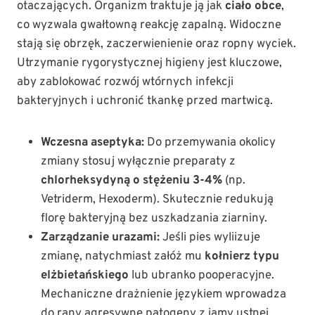
otaczających. Organizm traktuje ją jak
ciało obce
,
co wyzwala gwałtowną reakcję zapalną. Widoczne
stają się obrzęk, zaczerwienienie oraz ropny wyciek.
Utrzymanie rygorystycznej higieny jest kluczowe,
aby zablokować rozwój wtórnych infekcji
bakteryjnych i uchronić tkankę przed martwicą.
Wczesna aseptyka:
Do przemywania okolicy
zmiany stosuj wyłącznie preparaty z
chlorheksydyną o stężeniu 3-4%
(np.
Vetriderm, Hexoderm). Skutecznie redukują
florę bakteryjną bez uszkadzania ziarniny.
Zarządzanie urazami:
Jeśli pies wyliizuje
zmianę, natychmiast załóż mu
kołnierz typu
elżbietańskiego
lub ubranko pooperacyjne.
Mechaniczne drażnienie językiem wprowadza
do rany agresywne patogeny z jamy ustnej.