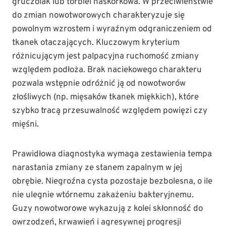
gruczolak lub torbiel naskórkowa. W przeciwieństwie
do zmian nowotworowych charakteryzuje się
powolnym wzrostem i wyraźnym odgraniczeniem od
tkanek otaczających. Kluczowym kryterium
różnicującym jest palpacyjna ruchomość zmiany
względem podłoża. Brak naciekowego charakteru
pozwala wstępnie odróżnić ją od nowotworów
złośliwych (np. mięsaków tkanek miękkich), które
szybko tracą przesuwalność względem powięzi czy
mięśni.
Prawidłowa diagnostyka wymaga zestawienia tempa
narastania zmiany ze stanem zapalnym w jej
obrębie. Niegroźna cysta pozostaje bezbolesna, o ile
nie ulegnie wtórnemu zakażeniu bakteryjnemu.
Guzy nowotworowe wykazują z kolei skłonność do
owrzodzeń, krwawień i agresywnej progresji