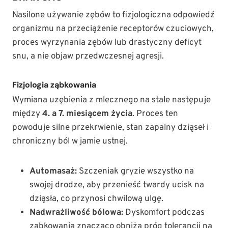
Nasilone używanie zębów to fizjologiczna odpowiedź
organizmu na przeciążenie receptorów czuciowych,
proces wyrzynania zębów lub drastyczny deficyt
snu, a nie objaw przedwczesnej agresji.
Fizjologia ząbkowania
Wymiana uzębienia z mlecznego na stałe następuje
między
4. a 7. miesiącem życia
. Proces ten
powoduje silne przekrwienie, stan zapalny dziąseł i
chroniczny ból w jamie ustnej.
Automasaż:
Szczeniak gryzie wszystko na
swojej drodze, aby przenieść twardy ucisk na
dziąsła, co przynosi chwilową ulgę.
Nadwrażliwość bólowa:
Dyskomfort podczas
ząbkowania znacząco obniża próg tolerancji na