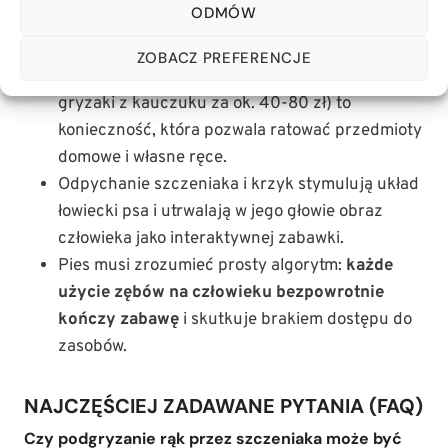
ODMÓW
będzie prezentował zachowania kompulsywne i
brak kontroli nad popędami.
ZOBACZ PREFERENCJE
Inwestycja w sprzęt (szarpaki z owczej skóry,
gryzaki z kauczuku za ok. 40-80 zł) to
konieczność, która pozwala ratować przedmioty
domowe i własne ręce.
Odpychanie szczeniaka i krzyk stymulują układ
łowiecki psa i utrwalają w jego głowie obraz
człowieka jako interaktywnej zabawki.
Pies musi zrozumieć prosty algorytm:
każde
użycie zębów na człowieku bezpowrotnie
kończy zabawę
i skutkuje brakiem dostępu do
zasobów.
NAJCZĘŚCIEJ ZADAWANE PYTANIA (FAQ)
Czy podgryzanie rąk przez szczeniaka może być