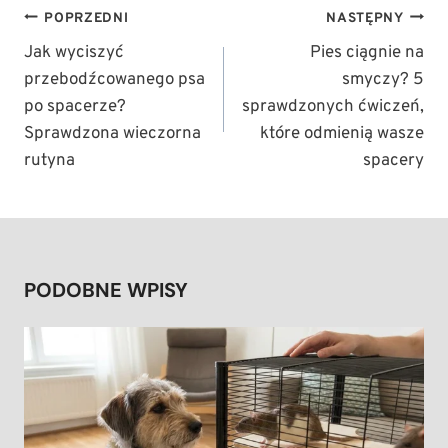
NAWIGACJA
POPRZEDNI
NASTĘPNY
WPISU
Jak wyciszyć
Pies ciągnie na
przebodźcowanego psa
smyczy? 5
po spacerze?
sprawdzonych ćwiczeń,
Sprawdzona wieczorna
które odmienią wasze
rutyna
spacery
PODOBNE WPISY