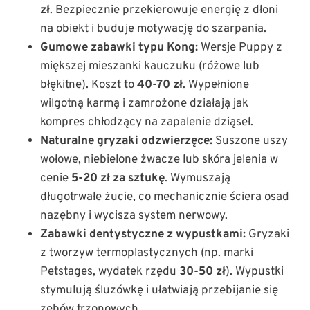
zł
. Bezpiecznie przekierowuje energię z dłoni
na obiekt i buduje motywację do szarpania.
Gumowe zabawki typu Kong:
Wersje Puppy z
miększej mieszanki kauczuku (różowe lub
błękitne). Koszt to
40-70 zł
. Wypełnione
wilgotną karmą i zamrożone działają jak
kompres chłodzący na zapalenie dziąseł.
Naturalne gryzaki odzwierzęce:
Suszone uszy
wołowe, niebielone żwacze lub skóra jelenia w
cenie
5-20 zł za sztukę
. Wymuszają
długotrwałe żucie, co mechanicznie ściera osad
nazębny i wycisza system nerwowy.
Zabawki dentystyczne z wypustkami:
Gryzaki
z tworzyw termoplastycznych (np. marki
Petstages, wydatek rzędu
30-50 zł
). Wypustki
stymulują śluzówkę i ułatwiają przebijanie się
zębów trzonowych.