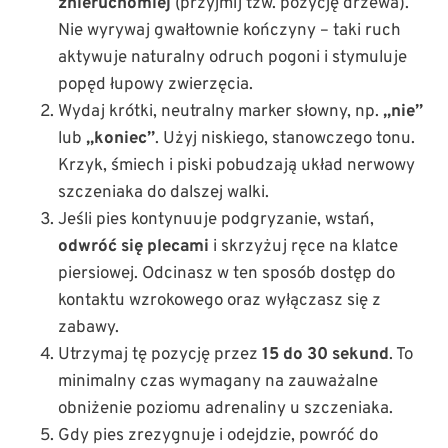
znieruchomiej
(przyjmij tzw. pozycję drzewa).
Nie wyrywaj gwałtownie kończyny – taki ruch
aktywuje naturalny odruch pogoni i stymuluje
popęd łupowy zwierzęcia.
Wydaj krótki, neutralny marker słowny, np.
„nie”
lub
„koniec”
. Użyj niskiego, stanowczego tonu.
Krzyk, śmiech i piski pobudzają układ nerwowy
szczeniaka do dalszej walki.
Jeśli pies kontynuuje podgryzanie, wstań,
odwróć się plecami
i skrzyżuj ręce na klatce
piersiowej. Odcinasz w ten sposób dostęp do
kontaktu wzrokowego oraz wyłączasz się z
zabawy.
Utrzymaj tę pozycję przez
15 do 30 sekund
. To
minimalny czas wymagany na zauważalne
obniżenie poziomu adrenaliny u szczeniaka.
Gdy pies zrezygnuje i odejdzie, powróć do