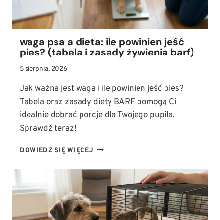
BÓLU
waga psa a dieta: ile powinien jeść
pies? (tabela i zasady żywienia barf)
5 sierpnia, 2026
Jak ważna jest waga i ile powinien jeść pies?
Tabela oraz zasady diety BARF pomogą Ci
idealnie dobrać porcje dla Twojego pupila.
Sprawdź teraz!
WAGA
DOWIEDZ SIĘ WIĘCEJ
PSA
A
DIETA:
ILE
POWINIEN
JEŚĆ