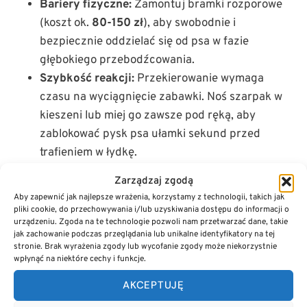
Bariery fizyczne:
Zamontuj bramki rozporowe
(koszt ok.
80-150 zł
), aby swobodnie i
bezpiecznie oddzielać się od psa w fazie
głębokiego przebodźcowania.
Szybkość reakcji:
Przekierowanie wymaga
czasu na wyciągnięcie zabawki. Noś szarpak w
kieszeni lub miej go zawsze pod ręką, aby
zablokować pysk psa ułamki sekund przed
trafieniem w łydkę.
Zarządzaj zgodą
Co warto zapamiętać
Aby zapewnić jak najlepsze wrażenia, korzystamy z technologii, takich jak
pliki cookie, do przechowywania i/lub uzyskiwania dostępu do informacji o
Używanie zębów przez psa to biologiczna
urządzeniu. Zgoda na te technologie pozwoli nam przetwarzać dane, takie
norma, ale
metoda wyciszenia i izolacji
to
jak zachowanie podczas przeglądania lub unikalne identyfikatory na tej
stronie. Brak wyrażenia zgody lub wycofanie zgody może niekorzystnie
najszybszy mechanizm wygaszający to
wpłynąć na niektóre cechy i funkcje.
zachowanie na ludzkim ciele.
Fundamentem pracy jest
AKCEPTUJĘ
higiena snu
.
Szczeniak śpiący poniżej 16 godzin zawsze