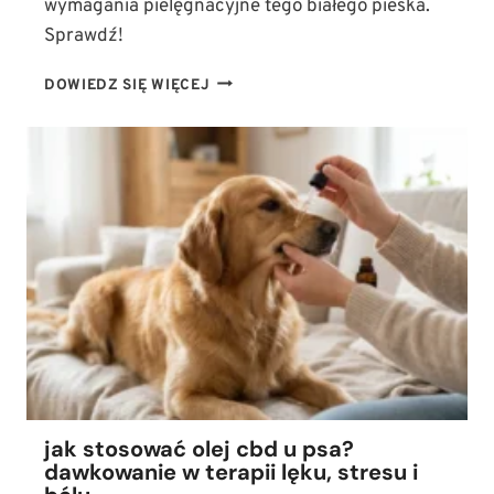
wymagania pielęgnacyjne tego białego pieska.
Sprawdź!
JAK
DOWIEDZ SIĘ WIĘCEJ
WYGLĄDA
MALTAŃCZYK?
WZORZEC
RASY,
CHARAKTER
I
WYMAGANIA
PIELĘGNACYJNE
jak stosować olej cbd u psa?
dawkowanie w terapii lęku, stresu i