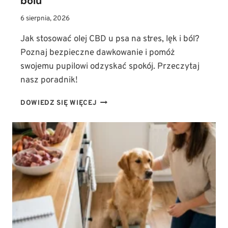
bólu
6 sierpnia, 2026
Jak stosować olej CBD u psa na stres, lęk i ból?
Poznaj bezpieczne dawkowanie i pomóż
swojemu pupilowi odzyskać spokój. Przeczytaj
nasz poradnik!
JAK
DOWIEDZ SIĘ WIĘCEJ
STOSOWAĆ
OLEJ
CBD
U
PSA?
DAWKOWANIE
W
TERAPII
LĘKU,
STRESU
I