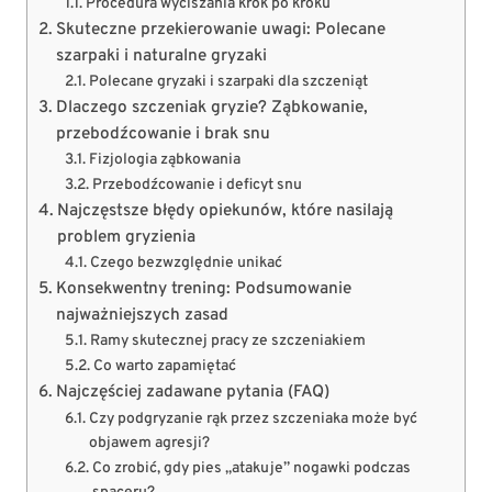
Procedura wyciszania krok po kroku
Skuteczne przekierowanie uwagi: Polecane
szarpaki i naturalne gryzaki
Polecane gryzaki i szarpaki dla szczeniąt
Dlaczego szczeniak gryzie? Ząbkowanie,
przebodźcowanie i brak snu
Fizjologia ząbkowania
Przebodźcowanie i deficyt snu
Najczęstsze błędy opiekunów, które nasilają
problem gryzienia
Czego bezwzględnie unikać
Konsekwentny trening: Podsumowanie
najważniejszych zasad
Ramy skutecznej pracy ze szczeniakiem
Co warto zapamiętać
Najczęściej zadawane pytania (FAQ)
Czy podgryzanie rąk przez szczeniaka może być
objawem agresji?
Co zrobić, gdy pies „atakuje” nogawki podczas