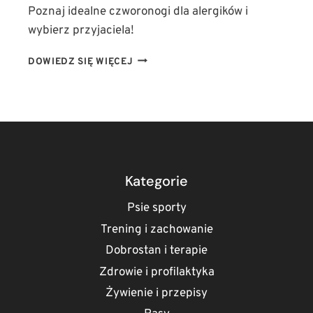
Poznaj idealne czworonogi dla alergików i
wybierz przyjaciela!
JAKIE
DOWIEDZ SIĘ WIĘCEJ
RASY
PSÓW
MAJĄ
WŁOSY
ZAMIAST
SIERŚCI?
IDEALNE
PSY
Kategorie
DLA
ALERGIKÓW!
Psie sporty
Trening i zachowanie
Dobrostan i terapie
Zdrowie i profilaktyka
Żywienie i przepisy