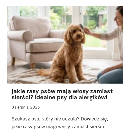
I
GRYZOŃ
POD
JEDNYM
DACHEM?
SPRAWDŹ,
ILE
ZYJA
SZCZURY
DOMOWE
I
JAK
JE
ZAPOZNAĆ
Z
jakie rasy psów mają włosy zamiast
PSEM
sierści? idealne psy dla alergików!
3 sierpnia, 2026
Szukasz psa, który nie uczula? Dowiedz się,
jakie rasy psów mają włosy zamiast sierści.