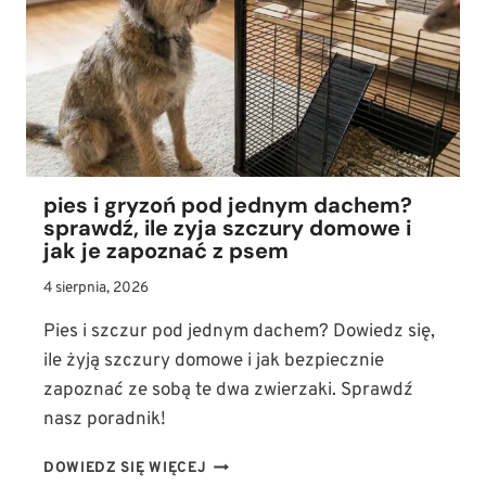
PIES?
(TABELA
I
ZASADY
ŻYWIENIA
BARF)
pies i gryzoń pod jednym dachem?
sprawdź, ile zyja szczury domowe i
jak je zapoznać z psem
4 sierpnia, 2026
Pies i szczur pod jednym dachem? Dowiedz się,
ile żyją szczury domowe i jak bezpiecznie
zapoznać ze sobą te dwa zwierzaki. Sprawdź
nasz poradnik!
PIES
DOWIEDZ SIĘ WIĘCEJ