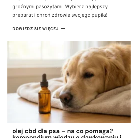
groźnymi pasożytami. Wybierz najlepszy
preparat i chroń zdrowie swojego pupila!
CO
DOWIEDZ SIĘ WIĘCEJ
NA
KLESZCZE
DLA
PSA?
NAJSKUTECZNIEJSZE
METODY
OCHRONY
PRZED
GROŹNYMI
PASOŻYTAMI
olej cbd dla psa – na co pomaga?
kompendium wiedzy o dawkowaniu i