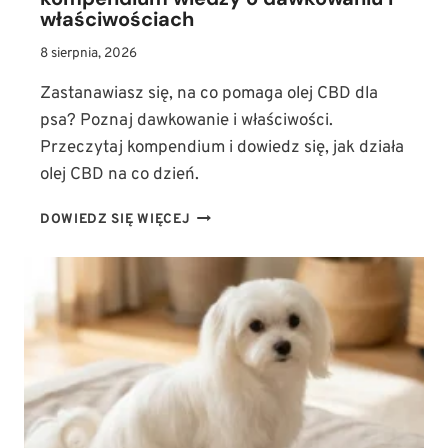
właściwościach
8 sierpnia, 2026
Zastanawiasz się, na co pomaga olej CBD dla
psa? Poznaj dawkowanie i właściwości.
Przeczytaj kompendium i dowiedz się, jak działa
olej CBD na co dzień.
OLEJ
DOWIEDZ SIĘ WIĘCEJ
CBD
DLA
PSA
–
NA
CO
POMAGA?
KOMPENDIUM
WIEDZY
O
DAWKOWANIU