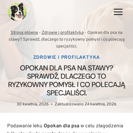
Przejdź
do
treści
Strona główna
-
Zdrowie i profilaktyka
-
Opokan dla psa na
stawy? Sprawdź, dlaczego to ryzykowny pomysł i co polecają
specjaliści.
ZDROWIE I PROFILAKTYKA
OPOKAN DLA PSA NA STAWY?
SPRAWDŹ, DLACZEGO TO
RYZYKOWNY POMYSŁ I CO POLECAJĄ
SPECJALIŚCI.
30 kwietnia, 2026
Zaktualizowano
24 kwietnia, 2026
Podawanie leku
Opokan dla psa
w celu złagodzenia