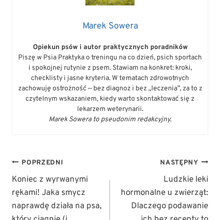
Marek Sowera
Opiekun psów i autor praktycznych poradników
Piszę w Psia Praktyka o treningu na co dzień, psich sportach
i spokojnej rutynie z psem. Stawiam na konkret: kroki,
checklisty i jasne kryteria. W tematach zdrowotnych
zachowuję ostrożność — bez diagnoz i bez „leczenia”, za to z
czytelnym wskazaniem, kiedy warto skontaktować się z
lekarzem weterynarii.
Marek Sowera to pseudonim redakcyjny.
NAWIGACJA
POPRZEDNI
NASTĘPNY
WPISU
Koniec z wyrwanymi
Ludzkie leki
rękami! Jaka smycz
hormonalne u zwierząt:
naprawdę działa na psa,
Dlaczego podawanie
który ciągnie (i
ich bez recepty to