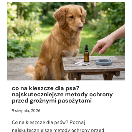
PSA
SIKAĆ
NA
DWORZE?
NIEZAWODNY
TRENING
CZYSTOŚCI
KROK
PO
KROKU
co na kleszcze dla psa?
najskuteczniejsze metody ochrony
przed groźnymi pasożytami
9 sierpnia, 2026
Co na kleszcze dla psów? Poznaj
najskuteczniejsze metody ochrony przed