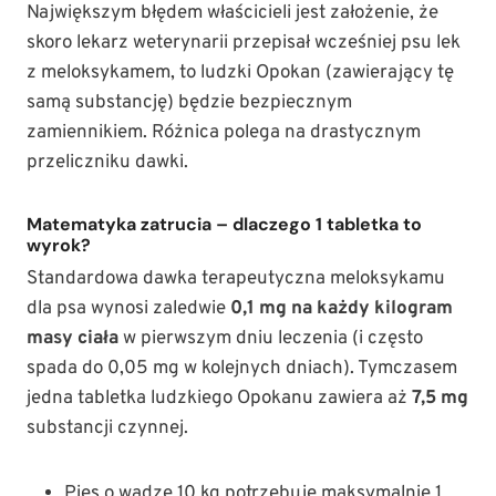
Największym błędem właścicieli jest założenie, że
skoro lekarz weterynarii przepisał wcześniej psu lek
z meloksykamem, to ludzki Opokan (zawierający tę
samą substancję) będzie bezpiecznym
zamiennikiem. Różnica polega na drastycznym
przeliczniku dawki.
Matematyka zatrucia – dlaczego 1 tabletka to
wyrok?
Standardowa dawka terapeutyczna meloksykamu
dla psa wynosi zaledwie
0,1 mg na każdy kilogram
masy ciała
w pierwszym dniu leczenia (i często
spada do 0,05 mg w kolejnych dniach). Tymczasem
jedna tabletka ludzkiego Opokanu zawiera aż
7,5 mg
substancji czynnej.
Pies o wadze 10 kg potrzebuje maksymalnie 1