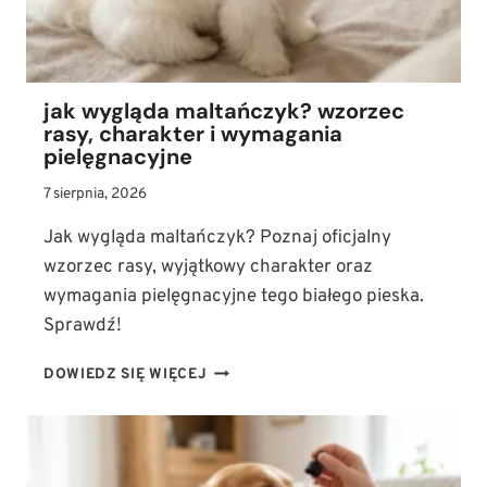
I
WŁAŚCIWOŚCIACH
jak wygląda maltańczyk? wzorzec
rasy, charakter i wymagania
pielęgnacyjne
7 sierpnia, 2026
Jak wygląda maltańczyk? Poznaj oficjalny
wzorzec rasy, wyjątkowy charakter oraz
wymagania pielęgnacyjne tego białego pieska.
Sprawdź!
JAK
DOWIEDZ SIĘ WIĘCEJ
WYGLĄDA
MALTAŃCZYK?
WZORZEC
RASY,
CHARAKTER