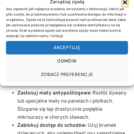
Zarządzaj zgodą
nowoczesne zastrzyki biologiczne (Librela).
Aby zapewnić jak najlepsze wrażenia, korzystamy z technologii, takich jak
pliki cookie, do przechowywania i/lub uzyskiwania dostępu do informacji o
urządzeniu. Zgoda na te technologie pozwoli nam przetwarzać dane, takie
PRAKTYCZNA CHECKLISTA: JAK
jak zachowanie podczas przeglądania lub unikalne identyfikatory na tej
stronie. Brak wyrażenia zgody lub wycofanie zgody może niekorzystnie
BEZPIECZNIE POMÓC PSU Z BÓLEM
wpłynąć na niektóre cechy i funkcje.
STAWÓW W DOMU?
AKCEPTUJĘ
Zanim dotrzesz do weterynarza po bezpieczne leki,
możesz ulżyć psu poprzez odpowiednią modyfikację
ODMÓW
jego otoczenia. Te działania nie niosą ryzyka skutków
ZOBACZ PREFERENCJE
ubocznych i realnie zmniejszają ból:
Zastosuj maty antypoślizgowe:
Rozłóż dywany
lub specjalne maty na panelach i płytkach.
Ślizganie się łap drastycznie pogłębia
mikrourazy w chorych stawach.
Zablokuj dostęp do schodów:
Użyj bramek
dziecięcych, aby uniemożliwić psu samodzielne