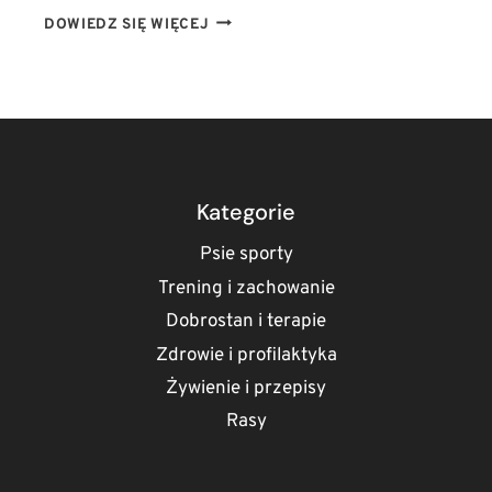
JAK
DOWIEDZ SIĘ WIĘCEJ
STOSOWAĆ
OLEJ
CBD
U
PSA?
DAWKOWANIE
W
TERAPII
Kategorie
LĘKU,
STRESU
Psie sporty
I
Trening i zachowanie
BÓLU
Dobrostan i terapie
Zdrowie i profilaktyka
Żywienie i przepisy
Rasy