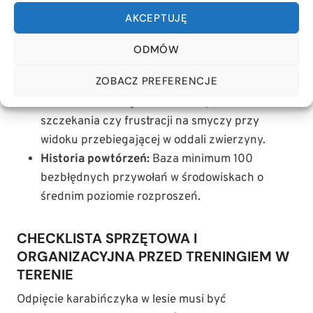
opiekuna w czasie poniżej 1,5 sekundy od emisji
AKCEPTUJĘ
sygnału.
Zdolność porzucenia bodźca:
Natychmiastowe
ODMÓW
przerwanie węszenia intensywnego zapachu
ZOBACZ PREFERENCJE
znajdującego się bliżej niż 5 metrów od psa.
Stabilność emocjonalna:
Brak piszczenia,
szczekania czy frustracji na smyczy przy
widoku przebiegającej w oddali zwierzyny.
Historia powtórzeń:
Baza minimum 100
bezbłędnych przywołań w środowiskach o
średnim poziomie rozproszeń.
CHECKLISTA SPRZĘTOWA I
ORGANIZACYJNA PRZED TRENINGIEM W
TERENIE
Odpięcie karabińczyka w lesie musi być