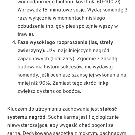
wodoodpornego biotanu, koszt ok. 60-100 zł).
Wprowadź 15-minutowe sesje. Wydaj komendę 3
razy wyłącznie w momentach niskiego
pobudzenia (np. gdy pies spokojnie węszy w
trawie).
Faza wysokiego rozproszenia (las, strefy
zwierzyny):
Użyj najsilniejszych nagród
zapachowych (liofilizaty). Zgodnie z zasadą
budowania historii sukcesów, nie wydawaj
komendy, jeśli oceniasz szansę jej wykonania na
mniej niż 90%. Zamiast tego skróć linkę i
zwiększ dystans od bodźca.
Kluczem do utrzymania zachowania jest
stałość
systemu nagród
. Sucha karma jest fizjologicznie
niewystarczająca, aby wygasić chęć pogoni za
sarną. Dedykowana saszetka z mokrym, pachnącym