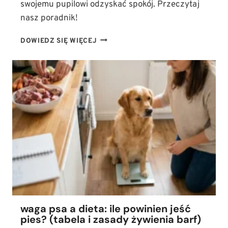
swojemu pupilowi odzyskać spokój. Przeczytaj
nasz poradnik!
JAK
DOWIEDZ SIĘ WIĘCEJ
STOSOWAĆ
OLEJ
CBD
U
PSA?
DAWKOWANIE
W
TERAPII
LĘKU,
STRESU
I
BÓLU
waga psa a dieta: ile powinien jeść
pies? (tabela i zasady żywienia barf)