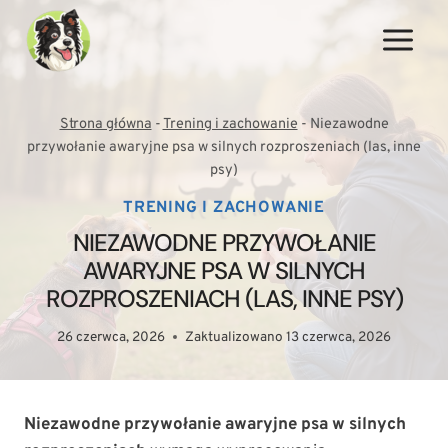
Przejdź
do
treści
Strona główna
-
Trening i zachowanie
-
Niezawodne
przywołanie awaryjne psa w silnych rozproszeniach (las, inne
psy)
TRENING I ZACHOWANIE
NIEZAWODNE PRZYWOŁANIE
AWARYJNE PSA W SILNYCH
ROZPROSZENIACH (LAS, INNE PSY)
26 czerwca, 2026
Zaktualizowano
13 czerwca, 2026
Niezawodne przywołanie awaryjne psa w silnych