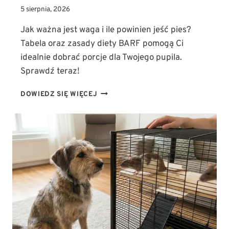
5 sierpnia, 2026
Jak ważna jest waga i ile powinien jeść pies?
Tabela oraz zasady diety BARF pomogą Ci
idealnie dobrać porcje dla Twojego pupila.
Sprawdź teraz!
WAGA
DOWIEDZ SIĘ WIĘCEJ
PSA
A
DIETA:
ILE
POWINIEN
JEŚĆ
PIES?
(TABELA
I
ZASADY
ŻYWIENIA
BARF)