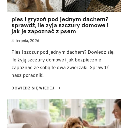
pies i gryzoń pod jednym dachem?
sprawdź, ile zyja szczury domowe i
jak je zapoznać z psem
4 sierpnia, 2026
Pies i szczur pod jednym dachem? Dowiedz się,
ile żyją szczury domowe i jak bezpiecznie
zapoznać ze sobą te dwa zwierzaki. Sprawdź
nasz poradnik!
PIES
DOWIEDZ SIĘ WIĘCEJ
I
GRYZOŃ
POD
JEDNYM
DACHEM?
SPRAWDŹ,