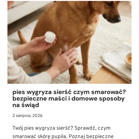
PSÓW
MAJĄ
WŁOSY
ZAMIAST
SIERŚCI?
IDEALNE
PSY
DLA
ALERGIKÓW!
pies wygryza sierść czym smarować?
bezpieczne maści i domowe sposoby
na świąd
2 sierpnia, 2026
Twój pies wygryza sierść? Sprawdź, czym
smarować skórę pupila. Poznaj bezpieczne