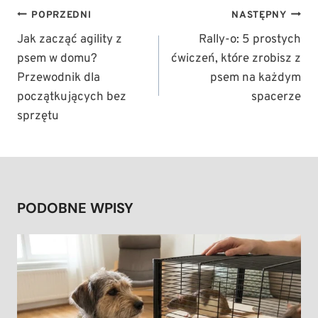
NAWIGACJA
POPRZEDNI
NASTĘPNY
WPISU
Jak zacząć agility z
Rally-o: 5 prostych
psem w domu?
ćwiczeń, które zrobisz z
Przewodnik dla
psem na każdym
początkujących bez
spacerze
sprzętu
PODOBNE WPISY