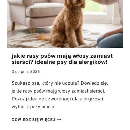
ILE
ZYJA
SZCZURY
DOMOWE
I
JAK
JE
ZAPOZNAĆ
Z
jakie rasy psów mają włosy zamiast
PSEM
sierści? idealne psy dla alergików!
3 sierpnia, 2026
Szukasz psa, który nie uczula? Dowiedz się,
jakie rasy psów mają włosy zamiast sierści.
Poznaj idealne czworonogi dla alergików i
wybierz przyjaciela!
JAKIE
DOWIEDZ SIĘ WIĘCEJ
RASY