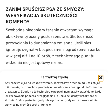
ZANIM SPUŚCISZ PSA ZE SMYCZY:
WERYFIKACJA SKUTECZNOŚCI
KOMENDY
Swobodne bieganie w terenie otwartym wymaga
obiektywnej oceny posłuszeństwa. Skuteczność
przywołania to dynamiczna zmienna. Jeśli pies
ignoruje sygnał w bezpiecznym, ogrodzonym parku
w więcej niż 1 na 10 prób, z technicznego punktu
widzenia nie jest gotowy na las.
Parametry gotowości do swobodnego biegania
Zarządzaj zgodą
Weryfikacja wyszkolenia opiera się na twardych
Aby zapewnić jak najlepsze wrażenia, korzystamy z technologii, takich jak
pliki cookie, do przechowywania i/lub uzyskiwania dostępu do informacji o
parametrach reakcji:
urządzeniu. Zgoda na te technologie pozwoli nam przetwarzać dane, takie
jak zachowanie podczas przeglądania lub unikalne identyfikatory na tej
stronie. Brak wyrażenia zgody lub wycofanie zgody może niekorzystnie
Czas reakcji:
Zwrot głowy i ciała w stronę
wpłynąć na niektóre cechy i funkcje.