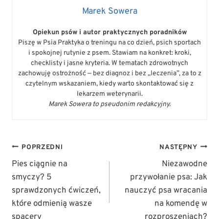
Marek Sowera
Opiekun psów i autor praktycznych poradników
Piszę w Psia Praktyka o treningu na co dzień, psich sportach
i spokojnej rutynie z psem. Stawiam na konkret: kroki,
checklisty i jasne kryteria. W tematach zdrowotnych
zachowuję ostrożność — bez diagnoz i bez „leczenia”, za to z
czytelnym wskazaniem, kiedy warto skontaktować się z
lekarzem weterynarii.
Marek Sowera to pseudonim redakcyjny.
NAWIGACJA
POPRZEDNI
NASTĘPNY
WPISU
Pies ciągnie na
Niezawodne
smyczy? 5
przywołanie psa: Jak
sprawdzonych ćwiczeń,
nauczyć psa wracania
które odmienią wasze
na komendę w
spacery
rozproszeniach?