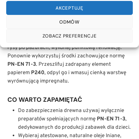
zadziorów i ubytków powłoki.
AKCEPTUJĘ
Renowacja i utrzymanie powłoki ochronnej
ODMÓW
Kiedy warstwa wosku lub oleju staje się matowa i
ZOBACZ PREFERENCJE
przestaje odpychać płyny lub pojawiają się głębokie
rysy po pazurach, wykonaj punktową renowację.
Ponownie wykorzystuj środki zachowujące normę
PN-EN 71-3
. Przeszlifuj zadrapany element
papierem
P240
, odpyl go i wmasuj cienką warstwę
wyrównującą impregnatu.
CO WARTO ZAPAMIĘTAĆ
Do zabezpieczenia drewna używaj wyłącznie
preparatów spełniających normę
PN-EN 71-3
,
dedykowanych do produkcji zabawek dla dzieci.
Wybieraj atestowane, naturalne oleje lniane,