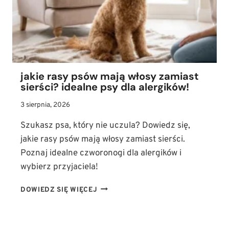
SZCZURY
DOMOWE
I
JAK
JE
ZAPOZNAĆ
Z
jakie rasy psów mają włosy zamiast
PSEM
sierści? idealne psy dla alergików!
3 sierpnia, 2026
Szukasz psa, który nie uczula? Dowiedz się,
jakie rasy psów mają włosy zamiast sierści.
Poznaj idealne czworonogi dla alergików i
wybierz przyjaciela!
JAKIE
DOWIEDZ SIĘ WIĘCEJ
RASY
PSÓW
MAJĄ