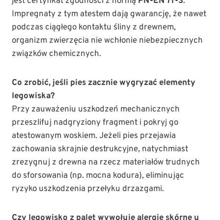
jest certyfikat zgodności z normą
PN-EN 71-3
.
Impregnaty z tym atestem dają gwarancję, że nawet
podczas ciągłego kontaktu śliny z drewnem,
organizm zwierzęcia nie wchłonie niebezpiecznych
związków chemicznych.
Co zrobić, jeśli pies zacznie wygryzać elementy
legowiska?
Przy zauważeniu uszkodzeń mechanicznych
przeszlifuj nadgryziony fragment i pokryj go
atestowanym woskiem. Jeżeli pies przejawia
zachowania skrajnie destrukcyjne, natychmiast
zrezygnuj z drewna na rzecz materiałów trudnych
do sforsowania (np. mocna kodura), eliminując
ryzyko uszkodzenia przełyku drzazgami.
Czy legowisko z palet wywołuje alergie skórne u