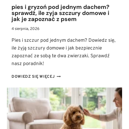
pies i gryzoń pod jednym dachem?
sprawdź, ile zyja szczury domowe i
jak je zapoznać z psem
4 sierpnia, 2026
Pies i szczur pod jednym dachem? Dowiedz się,
ile żyją szczury domowe i jak bezpiecznie
zapoznać ze sobą te dwa zwierzaki. Sprawdź
nasz poradnik!
PIES
DOWIEDZ SIĘ WIĘCEJ
I
GRYZOŃ
POD
JEDNYM
DACHEM?
SPRAWDŹ,
ILE
ZYJA