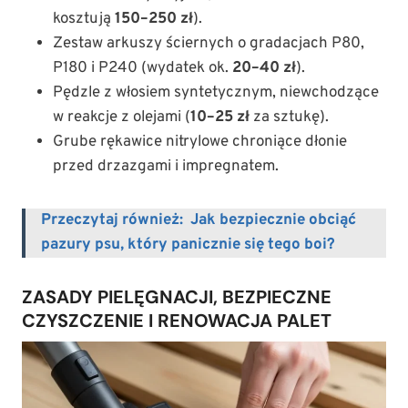
kosztują
150–250 zł
).
Zestaw arkuszy ściernych o gradacjach P80,
P180 i P240 (wydatek ok.
20–40 zł
).
Pędzle z włosiem syntetycznym, niewchodzące
w reakcje z olejami (
10–25 zł
za sztukę).
Grube rękawice nitrylowe chroniące dłonie
przed drzazgami i impregnatem.
Przeczytaj również:
Jak bezpiecznie obciąć
pazury psu, który panicznie się tego boi?
ZASADY PIELĘGNACJI, BEZPIECZNE
CZYSZCZENIE I RENOWACJA PALET