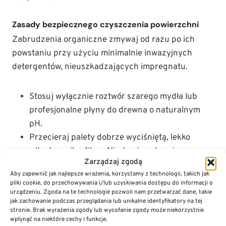
Zasady bezpiecznego czyszczenia powierzchni
Zabrudzenia organiczne zmywaj od razu po ich
powstaniu przy użyciu minimalnie inwazyjnych
detergentów, nieuszkadzających impregnatu.
Stosuj wyłącznie roztwór szarego mydła lub
profesjonalne płyny do drewna o naturalnym
pH.
Przecieraj palety dobrze wyciśniętą, lekko
wilgotną mikrofibrą. Nigdy nie polewaj
Zarządzaj zgodą
konstrukcji strumieniem wody.
Aby zapewnić jak najlepsze wrażenia, korzystamy z technologii, takich jak
Po myciu natychmiast wycieraj powierzchnię do
pliki cookie, do przechowywania i/lub uzyskiwania dostępu do informacji o
sucha, by zablokować wchłanianie wilgoci.
urządzeniu. Zgoda na te technologie pozwoli nam przetwarzać dane, takie
jak zachowanie podczas przeglądania lub unikalne identyfikatory na tej
Raz na cztery tygodnie przeprowadzaj
stronie. Brak wyrażenia zgody lub wycofanie zgody może niekorzystnie
inspekcję dotykową w poszukiwaniu nowych
wpłynąć na niektóre cechy i funkcje.