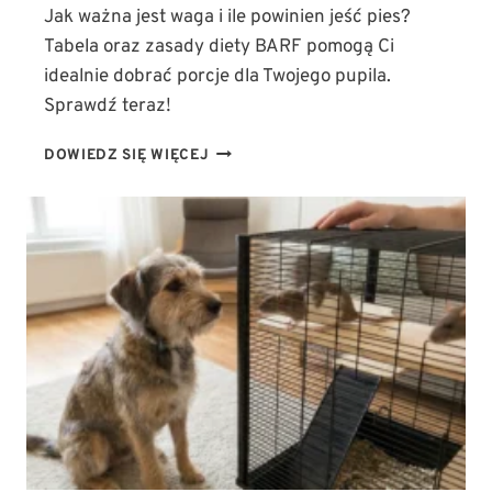
Jak ważna jest waga i ile powinien jeść pies?
Tabela oraz zasady diety BARF pomogą Ci
idealnie dobrać porcje dla Twojego pupila.
Sprawdź teraz!
WAGA
DOWIEDZ SIĘ WIĘCEJ
PSA
A
DIETA:
ILE
POWINIEN
JEŚĆ
PIES?
(TABELA
I
ZASADY
ŻYWIENIA
BARF)