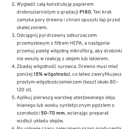
Wygładź całą konstrukcję papierem
drobnoziarnistym o gradacji
P180
. Ten krok
zamyka pory drewna i chroni opuszki łap przed
skaleczeniem.
Odciągnij pył drzewny odkurzaczem
przemysłowym z filtrem HEPA, a następnie
przemyj paletę wilgotną mikrofibrą, aby drobinki
nie weszły w reakcję z olejem lub lakierem.
Zbadaj wilgotność surowca. Drewno musi mieć
poniżej
15% wilgotności
, co łatwo zweryfikujesz
prostym wilgotnościomierzem (koszt około 80–
120 zł).
Aplikuj pierwszą warstwę atestowanego oleju
lnianego lub wosku syntetycznym pędzlem o
szerokości
50–70 mm
, wcierając preparat
wzdłuż układu słojów.