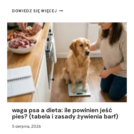
JAK
DOWIEDZ SIĘ WIĘCEJ
STOSOWAĆ
OLEJ
CBD
U
PSA?
DAWKOWANIE
W
TERAPII
LĘKU,
STRESU
I
BÓLU
waga psa a dieta: ile powinien jeść
pies? (tabela i zasady żywienia barf)
5 sierpnia, 2026