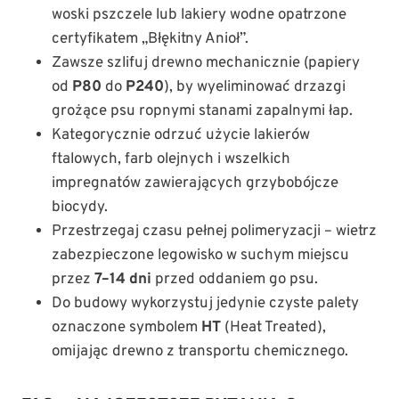
woski pszczele lub lakiery wodne opatrzone
certyfikatem „Błękitny Anioł”.
Zawsze szlifuj drewno mechanicznie (papiery
od
P80
do
P240
), by wyeliminować drzazgi
grożące psu ropnymi stanami zapalnymi łap.
Kategorycznie odrzuć użycie lakierów
ftalowych, farb olejnych i wszelkich
impregnatów zawierających grzybobójcze
biocydy.
Przestrzegaj czasu pełnej polimeryzacji – wietrz
zabezpieczone legowisko w suchym miejscu
przez
7–14 dni
przed oddaniem go psu.
Do budowy wykorzystuj jedynie czyste palety
oznaczone symbolem
HT
(Heat Treated),
omijając drewno z transportu chemicznego.