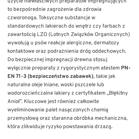
użycie niewłaściwych preparatów impregnujących
to bezpośrednie zagrożenie dla zdrowia
czworonoga. Toksyczne substancje w
standardowych lakierach do wnętrz czy farbach z
zawartością LZO (Lotnych Związków Organicznych)
wywołują u psów reakcje alergiczne, dermatozy
kontaktowe oraz podrażnienia dróg oddechowych.
Do bezpiecznej impregnacji drewna stosuj
wyłącznie preparaty z rygorystycznym atestem
PN-
EN 71-3 (bezpieczeństwo zabawek)
, takie jak
naturalne oleje lniane, woski pszczele lub
wodorozcieńczalne lakiery z certyfikatem „Błękitny
Anioł”. Kluczowe jest również całkowite
wyeliminowanie palet nasączonych chemią
przemysłową oraz staranna obróbka mechaniczna,
która zlikwiduje ryzyko powstawania drzazg.