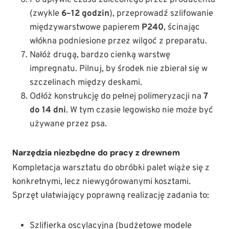
Po upływie czasu zaleconego przez producenta
(zwykle
6–12 godzin
), przeprowadź szlifowanie
międzywarstwowe papierem
P240
, ścinając
włókna podniesione przez wilgoć z preparatu.
Nałóż drugą, bardzo cienką warstwę
impregnatu. Pilnuj, by środek nie zbierał się w
szczelinach między deskami.
Odłóż konstrukcję do pełnej polimeryzacji na
7
do 14 dni
. W tym czasie legowisko nie może być
używane przez psa.
Narzędzia niezbędne do pracy z drewnem
Kompletacja warsztatu do obróbki palet wiąże się z
konkretnymi, lecz niewygórowanymi kosztami.
Sprzęt ułatwiający poprawną realizację zadania to:
Szlifierka oscylacyjna (budżetowe modele