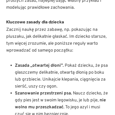
prostych zasad, najlepiej dając własny przykład i
modelując prawidłowe zachowania.
Kluczowe zasady dla dziecka
Zacznij naukę przez zabawę, np. pokazując na
pluszaku, jak delikatnie głaskać. Im dziecko starsze,
tym więcej zrozumie, ale poniższe reguły warto
wprowadzać od samego początku:
Zasada „otwartej dłoni”.
Pokaż dziecku, że psa
głaszczemy delikatnie, otwartą dłonią po boku
lub grzbiecie. Unikajcie klepania, ciągnięcia za
sierść, uszy czy ogon.
Szanowanie przestrzeni psa.
Naucz dziecko, że
gdy pies jest w swoim legowisku, je lub pije,
nie
wolno mu przeszkadzać
. To jego azyl i musi
czuć się w nim bezpiecznie.