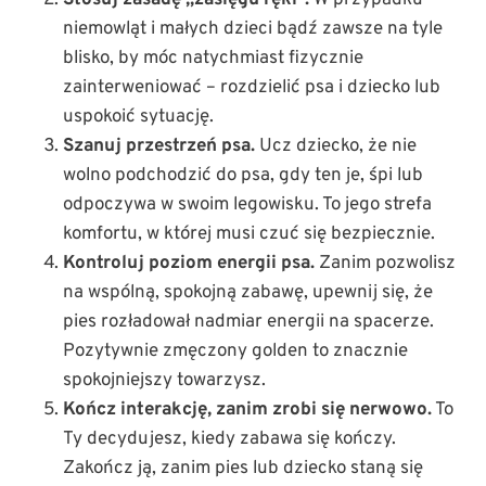
Stosuj zasadę „zasięgu ręki”.
W przypadku
niemowląt i małych dzieci bądź zawsze na tyle
blisko, by móc natychmiast fizycznie
zainterweniować – rozdzielić psa i dziecko lub
uspokoić sytuację.
Szanuj przestrzeń psa.
Ucz dziecko, że nie
wolno podchodzić do psa, gdy ten je, śpi lub
odpoczywa w swoim legowisku. To jego strefa
komfortu, w której musi czuć się bezpiecznie.
Kontroluj poziom energii psa.
Zanim pozwolisz
na wspólną, spokojną zabawę, upewnij się, że
pies rozładował nadmiar energii na spacerze.
Pozytywnie zmęczony golden to znacznie
spokojniejszy towarzysz.
Kończ interakcję, zanim zrobi się nerwowo.
To
Ty decydujesz, kiedy zabawa się kończy.
Zakończ ją, zanim pies lub dziecko staną się