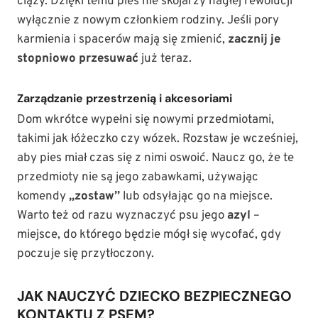
ciąży. Dzięki temu pies nie skojarzy nagłej rewolucji
wyłącznie z nowym członkiem rodziny. Jeśli pory
karmienia i spacerów mają się zmienić,
zacznij je
stopniowo przesuwać
już teraz.
Zarządzanie przestrzenią i akcesoriami
Dom wkrótce wypełni się nowymi przedmiotami,
takimi jak łóżeczko czy wózek. Rozstaw je wcześniej,
aby pies miał czas się z nimi oswoić. Naucz go, że te
przedmioty nie są jego zabawkami, używając
komendy
„zostaw”
lub odsyłając go na miejsce.
Warto też od razu wyznaczyć psu jego
azyl
–
miejsce, do którego będzie mógł się wycofać, gdy
poczuje się przytłoczony.
JAK NAUCZYĆ DZIECKO BEZPIECZNEGO
KONTAKTU Z PSEM?