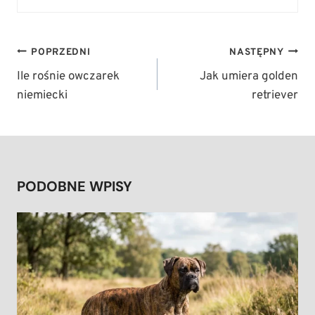
NAWIGACJA
POPRZEDNI
NASTĘPNY
WPISU
Ile rośnie owczarek
Jak umiera golden
niemiecki
retriever
PODOBNE WPISY