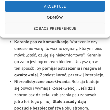
Ignorowanie potrzeby azylu.
Pies musi mieć
AKCEPTUJĘ
swoje miejsce (legowisko, klatka), gdzie nikt mu
nie przeszkadza. Błędem jest pozwalanie
ODMÓW
dziecku na wchodzenie do tej strefy. Brak
ZOBACZ PREFERENCJE
takiego azylu powoduje u psa ciągły stres i
poczucie zagrożenia.
Karanie psa za komunikację.
Warczenie czy
uniesienie wargi to ważne sygnały, którymi pies
mówi: „dość, czuję się niekomfortowo”. Karanie
go za to jest ogromnym błędem. Uczysz go w
ten sposób, by
pomijał ostrzeżenia i reagował
gwałtowniej
. Zamiast karać, przerwij interakcję.
Nierealistyczne oczekiwania.
Relacja buduje
się powoli i wymaga konsekwencji. Jeśli dziś
zabraniasz dziecku zabierania psu zabawek,
jutro też tego pilnuj.
Stałe zasady dają
poczucie bezpieczeństwa
obu stronom.