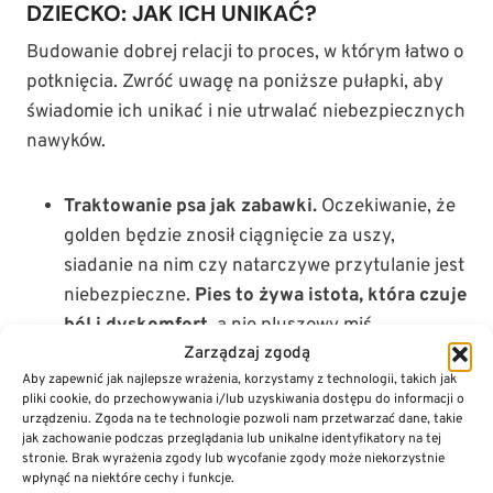
DZIECKO: JAK ICH UNIKAĆ?
Budowanie dobrej relacji to proces, w którym łatwo o
potknięcia. Zwróć uwagę na poniższe pułapki, aby
świadomie ich unikać i nie utrwalać niebezpiecznych
nawyków.
Traktowanie psa jak zabawki.
Oczekiwanie, że
golden będzie znosił ciągnięcie za uszy,
siadanie na nim czy natarczywe przytulanie jest
niebezpieczne.
Pies to żywa istota, która czuje
ból i dyskomfort
, a nie pluszowy miś.
Wymuszanie interakcji.
Zarządzaj zgodą
Nigdy nie przytrzymuj
Aby zapewnić jak najlepsze wrażenia, korzystamy z technologii, takich jak
psa, by dziecko mogło go pogłaskać. Interakcja
pliki cookie, do przechowywania i/lub uzyskiwania dostępu do informacji o
musi być
zawsze dobrowolna z obu stron
.
urządzeniu. Zgoda na te technologie pozwoli nam przetwarzać dane, takie
jak zachowanie podczas przeglądania lub unikalne identyfikatory na tej
Zmuszany pies uczy się, że jego sygnały są
stronie. Brak wyrażenia zgody lub wycofanie zgody może niekorzystnie
ignorowane, co prowadzi do frustracji.
wpłynąć na niektóre cechy i funkcje.