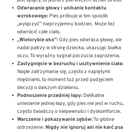
jest śpiący, to jedna z pierwszych oznak stresu.
Odwracanie głowy i unikanie kontaktu
wzrokowego:
Pies próbuje w ten sposób
„wyłączyć” nieprzyjemny bodziec. Może też
odwrócić całe ciało.
„Wielorybie oko”:
Gdy pies odwraca głowę, ale
nadal patrzy w stronę dziecka, ukazując białka
oczu. To wyraźny sygnał poczucia zagrożenia.
Zastygnięcie w bezruchu i usztywnienie ciała:
Nagłe zatrzymanie się, często z napiętymi
mięśniami, to moment tuż przed podjęciem
decyzji o dalszym działaniu.
Podnoszenie przedniej łapy:
Delikatne
uniesienie jednej łapy, gdy pies nie jest w ruchu,
często świadczy o niepewności i dyskomforcie.
Warczenie i pokazywanie zębów:
To głośne
ostrzeżenie.
Nigdy nie ignoruj ani nie karć psa