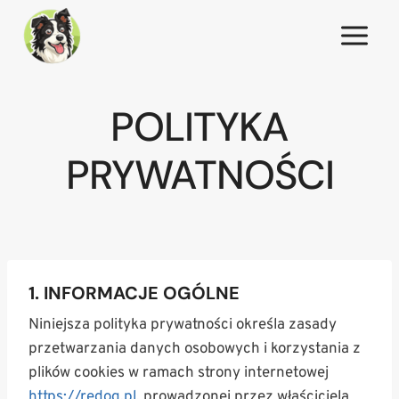
Przejdź
do
treści
POLITYKA
PRYWATNOŚCI
1. INFORMACJE OGÓLNE
Niniejsza polityka prywatności określa zasady
przetwarzania danych osobowych i korzystania z
plików cookies w ramach strony internetowej
https://redog.pl
, prowadzonej przez właściciela