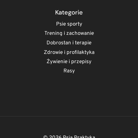
ILE
ZYJA
Kategorie
SZCZURY
DOMOWE
Psie sporty
I
Trening i zachowanie
JAK
Dobrostan i terapie
JE
ZAPOZNAĆ
Zdrowie i profilaktyka
Z
Żywienie i przepisy
PSEM
Rasy