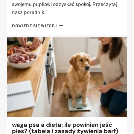
swojemu pupilowi odzyskać spokój. Przeczytaj
nasz poradnik!
JAK
DOWIEDZ SIĘ WIĘCEJ
STOSOWAĆ
OLEJ
CBD
U
PSA?
DAWKOWANIE
W
TERAPII
LĘKU,
STRESU
I
BÓLU
waga psa a dieta: ile powinien jeść
pies? (tabela i zasady żywienia barf)