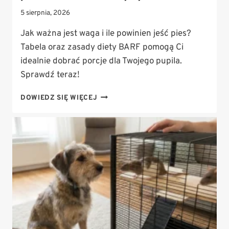
5 sierpnia, 2026
Jak ważna jest waga i ile powinien jeść pies?
Tabela oraz zasady diety BARF pomogą Ci
idealnie dobrać porcje dla Twojego pupila.
Sprawdź teraz!
WAGA
DOWIEDZ SIĘ WIĘCEJ
PSA
A
DIETA:
ILE
POWINIEN
JEŚĆ
PIES?
(TABELA
I
ZASADY
ŻYWIENIA
BARF)