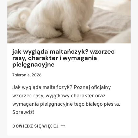
KOMPENDIUM
WIEDZY
O
DAWKOWANIU
I
WŁAŚCIWOŚCIACH
jak wygląda maltańczyk? wzorzec
rasy, charakter i wymagania
pielęgnacyjne
7 sierpnia, 2026
Jak wygląda maltańczyk? Poznaj oficjalny
wzorzec rasy, wyjątkowy charakter oraz
wymagania pielęgnacyjne tego białego pieska.
Sprawdź!
JAK
DOWIEDZ SIĘ WIĘCEJ
WYGLĄDA