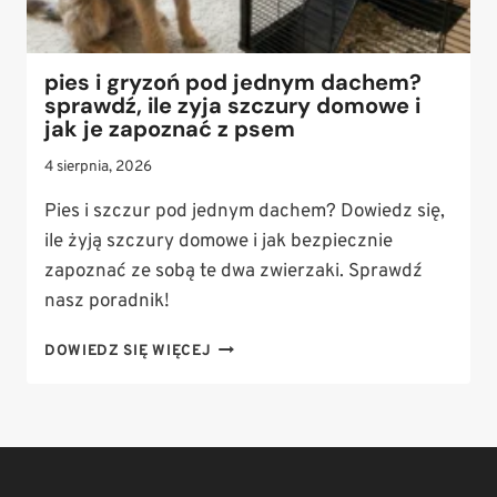
pies i gryzoń pod jednym dachem?
sprawdź, ile zyja szczury domowe i
jak je zapoznać z psem
4 sierpnia, 2026
Pies i szczur pod jednym dachem? Dowiedz się,
ile żyją szczury domowe i jak bezpiecznie
zapoznać ze sobą te dwa zwierzaki. Sprawdź
nasz poradnik!
PIES
DOWIEDZ SIĘ WIĘCEJ
I
GRYZOŃ
POD
JEDNYM
DACHEM?
SPRAWDŹ,