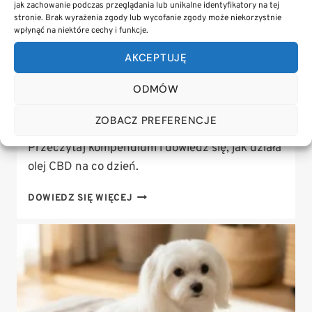
jak zachowanie podczas przeglądania lub unikalne identyfikatory na tej
stronie. Brak wyrażenia zgody lub wycofanie zgody może niekorzystnie
olej cbd dla psa – na co pomaga?
wpłynąć na niektóre cechy i funkcje.
kompendium wiedzy o dawkowaniu i
właściwościach
AKCEPTUJĘ
8 sierpnia, 2026
ODMÓW
Zastanawiasz się, na co pomaga olej CBD dla
ZOBACZ PREFERENCJE
psa? Poznaj dawkowanie i właściwości.
Przeczytaj kompendium i dowiedz się, jak działa
olej CBD na co dzień.
OLEJ
DOWIEDZ SIĘ WIĘCEJ
CBD
DLA
PSA
–
NA
CO
POMAGA?