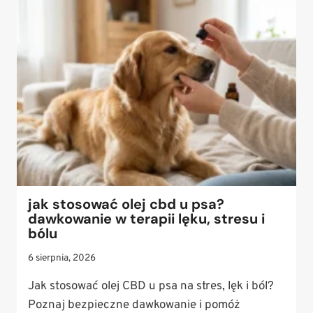
MALTAŃCZYK?
WZORZEC
RASY,
CHARAKTER
I
WYMAGANIA
PIELĘGNACYJNE
jak stosować olej cbd u psa?
dawkowanie w terapii lęku, stresu i
bólu
6 sierpnia, 2026
Jak stosować olej CBD u psa na stres, lęk i ból?
Poznaj bezpieczne dawkowanie i pomóż